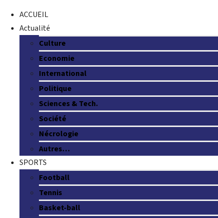
ACCUEIL
Actualité
Culture
Economie
International
Politique
Sciences & Tech.
Société
Nécrologie
Autres…
SPORTS
Football
Tennis
Basket-ball