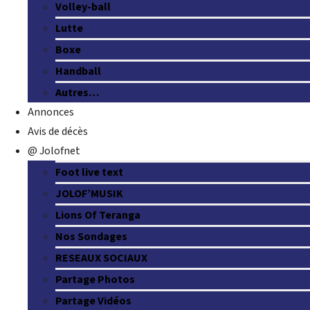
Volley-ball
Lutte
Boxe
Handball
Autres…
Annonces
Avis de décès
@ Jolofnet
Foot live text
JOLOF’MUSIK
Lions Of Teranga
Nos Sondages
RESEAUX SOCIAUX
Partage Photos
Partage Vidéos