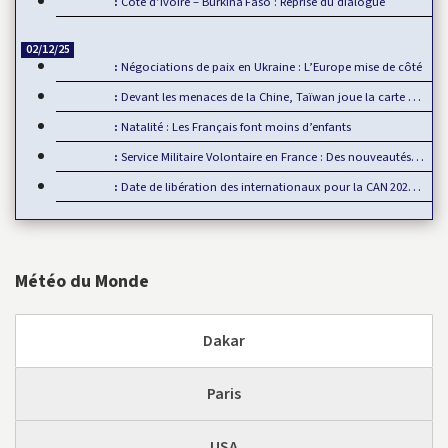
Côte d’Ivoire – Burkina Faso : Reprise du dialogue
02/12/25
Négociations de paix en Ukraine : L’Europe mise de côté
Devant les menaces de la Chine, Taïwan joue la carte de…
Natalité : Les Français font moins d’enfants
Service Militaire Volontaire en France : Des nouveautés en 2025
Date de libération des internationaux pour la CAN 2025 : Rumeur ou…
Météo du Monde
Dakar
Paris
USA