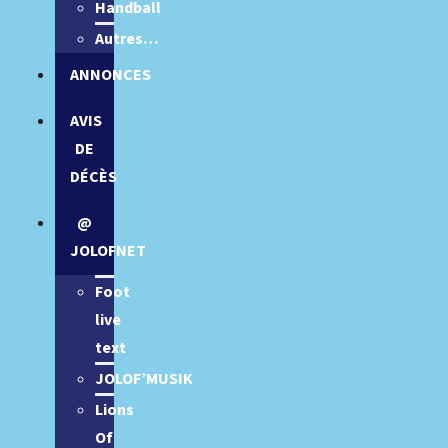
Handball
Autres…
ANNONCES
AVIS
DE
DÉCÈS
@
JOLOFNET
Foot
live
text
JOLOF’MUSIK
Lions
Of