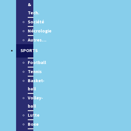
&
Tech.
Société
Nécrologie
Autres…
SPORTS
Football
Tennis
Basket-
ball
Volley-
ball
Lutte
Boxe