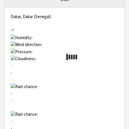
Dakar, Dakar (Senegal)
-º
-
-
-
-
-
-
-
-
-
-
-
-