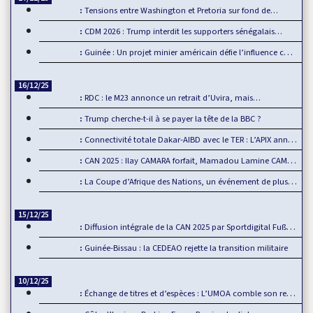
Tensions entre Washington et Pretoria sur fond de…
CDM 2026 : Trump interdit les supporters sénégalais…
Guinée : Un projet minier américain défie l’influence chinoise
16/12/25
RDC : le M23 annonce un retrait d’Uvira, mais…
Trump cherche-t-il à se payer la tête de la BBC ?
Connectivité totale Dakar-AIBD avec le TER : L’APIX annonce…
CAN 2025 : Ilay CAMARA forfait, Mamadou Lamine CAMARA…
La Coupe d’Afrique des Nations, un événement de plus en plus…
15/12/25
Diffusion intégrale de la CAN 2025 par Sportdigital Fußball, le…
Guinée-Bissau : la CEDEAO rejette la transition militaire
10/12/25
Échange de titres et d’espèces : L’UMOA comble son retard