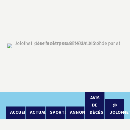
AVIS
DE
@
ACCUEIL
ACTUALITÉ
SPORTS
ANNONCES
DÉCÈS
JOLOFNE