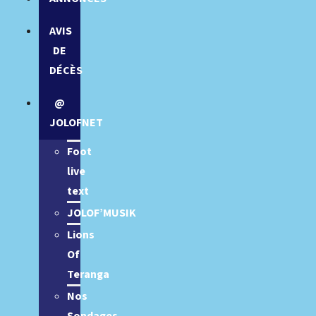
AVIS
DE
DÉCÈS
@
JOLOFNET
Foot
live
text
JOLOF’MUSIK
Lions
Of
Teranga
Nos