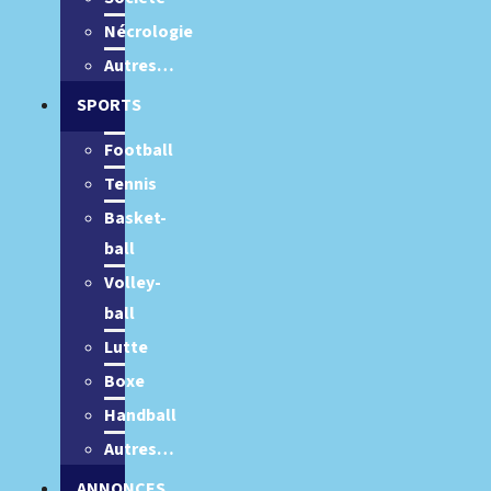
Nécrologie
Autres…
SPORTS
Football
Tennis
Basket-
ball
Volley-
ball
Lutte
Boxe
Handball
Autres…
ANNONCES