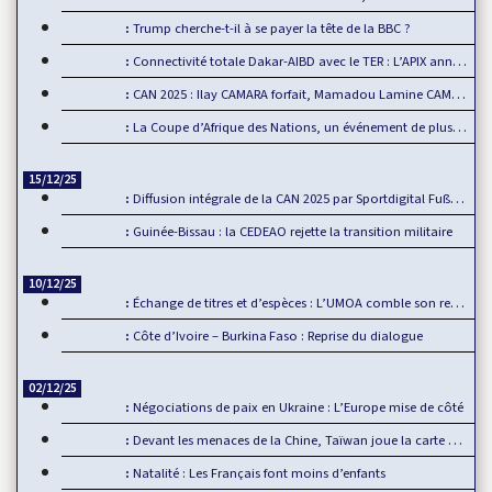
Trump cherche-t-il à se payer la tête de la BBC ?
Connectivité totale Dakar-AIBD avec le TER : L’APIX annonce…
CAN 2025 : Ilay CAMARA forfait, Mamadou Lamine CAMARA…
La Coupe d’Afrique des Nations, un événement de plus en plus…
15/12/25
Diffusion intégrale de la CAN 2025 par Sportdigital Fußball, le…
Guinée-Bissau : la CEDEAO rejette la transition militaire
10/12/25
Échange de titres et d’espèces : L’UMOA comble son retard
Côte d’Ivoire – Burkina Faso : Reprise du dialogue
02/12/25
Négociations de paix en Ukraine : L’Europe mise de côté
Devant les menaces de la Chine, Taïwan joue la carte de…
Natalité : Les Français font moins d’enfants