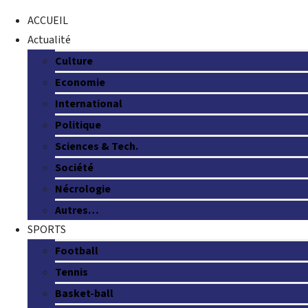
ACCUEIL
Actualité
Culture
Economie
International
Politique
Sciences & Tech.
Société
Nécrologie
Autres…
SPORTS
Football
Tennis
Basket-ball