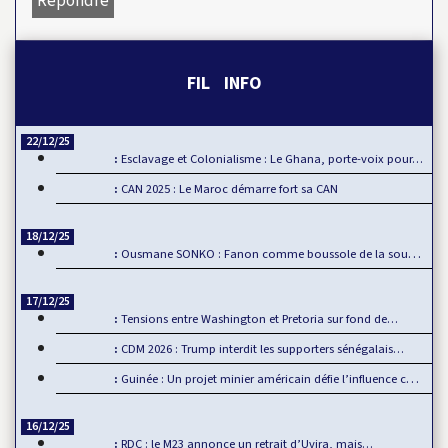
Répondre
FIL INFO
22/12/25
Esclavage et Colonialisme : Le Ghana, porte-voix pour…
CAN 2025 : Le Maroc démarre fort sa CAN
18/12/25
Ousmane SONKO : Fanon comme boussole de la souveraineté…
17/12/25
Tensions entre Washington et Pretoria sur fond de…
CDM 2026 : Trump interdit les supporters sénégalais…
Guinée : Un projet minier américain défie l’influence chinoise
16/12/25
RDC : le M23 annonce un retrait d’Uvira, mais…