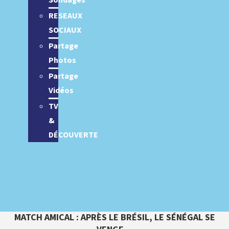
Sondages
RESEAUX
SOCIAUX
Partage
Photos
Partage
Vidéos
TV
&
DÉCOUVERTE
MATCH AMICAL : APRÈS LE BRÉSIL, LE SÉNÉGAL SE