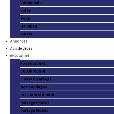
Volley-ball
Lutte
Boxe
Handball
Autres…
Annonces
Avis de décès
@ Jolofnet
Foot live text
JOLOF’MUSIK
Lions Of Teranga
Nos Sondages
RESEAUX SOCIAUX
Partage Photos
Partage Vidéos