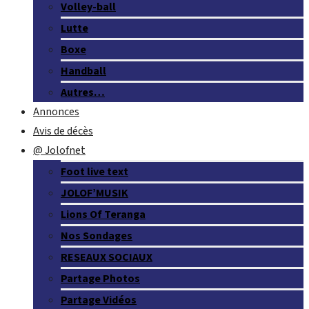
Volley-ball
Lutte
Boxe
Handball
Autres…
Annonces
Avis de décès
@ Jolofnet
Foot live text
JOLOF’MUSIK
Lions Of Teranga
Nos Sondages
RESEAUX SOCIAUX
Partage Photos
Partage Vidéos