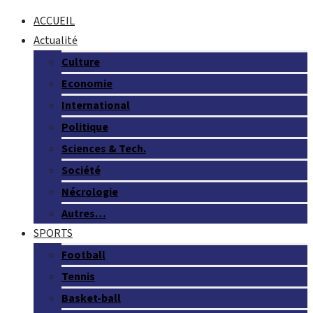
ACCUEIL
Actualité
Culture
Economie
International
Politique
Sciences & Tech.
Société
Nécrologie
Autres…
SPORTS
Football
Tennis
Basket-ball