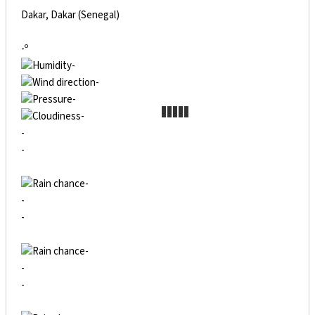
Dakar, Dakar (Senegal)
-º
-
-
-
-
-
-
-
-
-
-
-
-