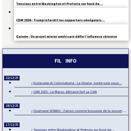
Tensions entre Washington et Pretoria sur fond de…
CDM 2026 : Trump interdit les supporters sénégalais…
Guinée : Un projet minier américain défie l’influence chinoise
FIL INFO
22/12/25
Esclavage et Colonialisme : Le Ghana, porte-voix pour…
CAN 2025 : Le Maroc démarre fort sa CAN
18/12/25
Ousmane SONKO : Fanon comme boussole de la souveraineté…
17/12/25
Tensions entre Washington et Pretoria sur fond de…