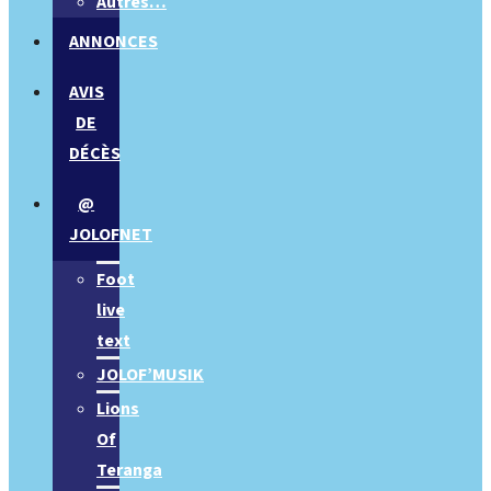
Autres…
ANNONCES
AVIS
DE
DÉCÈS
@
JOLOFNET
Foot
live
text
JOLOF’MUSIK
Lions
Of
Teranga