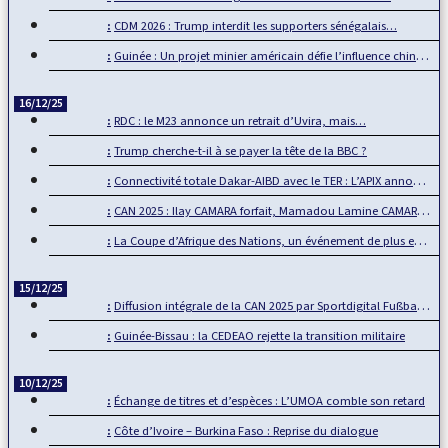
CDM 2026 : Trump interdit les supporters sénégalais…
Guinée : Un projet minier américain défie l’influence chinoise
16/12/25
RDC : le M23 annonce un retrait d’Uvira, mais…
Trump cherche-t-il à se payer la tête de la BBC ?
Connectivité totale Dakar-AIBD avec le TER : L’APIX annonce…
CAN 2025 : Ilay CAMARA forfait, Mamadou Lamine CAMARA…
La Coupe d’Afrique des Nations, un événement de plus en plus…
15/12/25
Diffusion intégrale de la CAN 2025 par Sportdigital Fußball, le…
Guinée-Bissau : la CEDEAO rejette la transition militaire
10/12/25
Échange de titres et d’espèces : L’UMOA comble son retard
Côte d’Ivoire – Burkina Faso : Reprise du dialogue