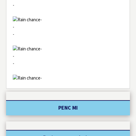
-
-
-
-
-
-
-
-
PENC MI