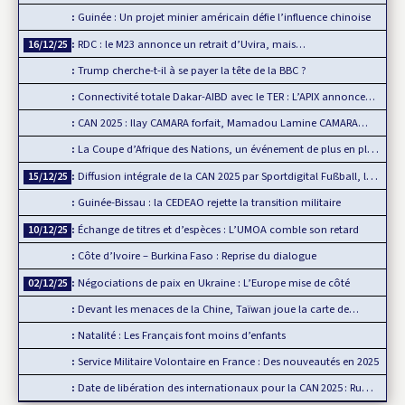
Guinée : Un projet minier américain défie l’influence chinoise
RDC : le M23 annonce un retrait d’Uvira, mais…
16/12/25
Trump cherche-t-il à se payer la tête de la BBC ?
Connectivité totale Dakar-AIBD avec le TER : L’APIX annonce…
CAN 2025 : Ilay CAMARA forfait, Mamadou Lamine CAMARA…
La Coupe d’Afrique des Nations, un événement de plus en plus…
Diffusion intégrale de la CAN 2025 par Sportdigital Fußball, le…
15/12/25
Guinée-Bissau : la CEDEAO rejette la transition militaire
Échange de titres et d’espèces : L’UMOA comble son retard
10/12/25
Côte d’Ivoire – Burkina Faso : Reprise du dialogue
Négociations de paix en Ukraine : L’Europe mise de côté
02/12/25
Devant les menaces de la Chine, Taïwan joue la carte de…
Natalité : Les Français font moins d’enfants
Service Militaire Volontaire en France : Des nouveautés en 2025
Date de libération des internationaux pour la CAN 2025 : Rumeur ou…