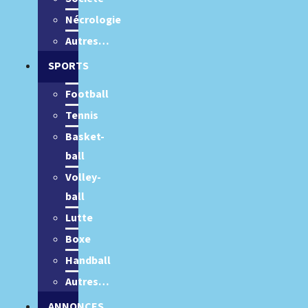
Nécrologie
Autres…
SPORTS
Football
Tennis
Basket-
ball
Volley-
ball
Lutte
Boxe
Handball
Autres…
ANNONCES