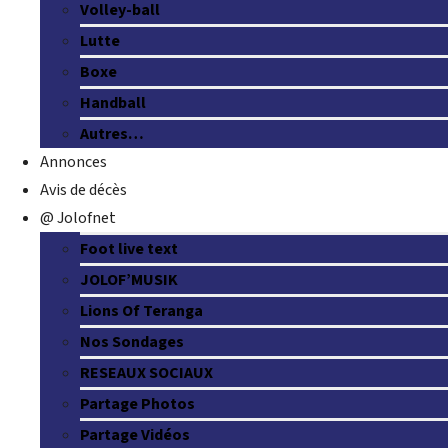
Volley-ball
Lutte
Boxe
Handball
Autres…
Annonces
Avis de décès
@ Jolofnet
Foot live text
JOLOF’MUSIK
Lions Of Teranga
Nos Sondages
RESEAUX SOCIAUX
Partage Photos
Partage Vidéos