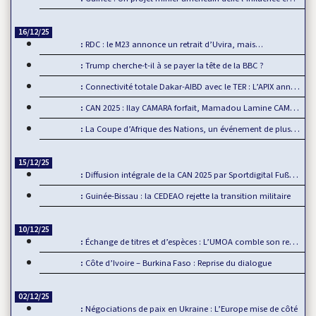
16/12/25
RDC : le M23 annonce un retrait d’Uvira, mais…
Trump cherche-t-il à se payer la tête de la BBC ?
Connectivité totale Dakar-AIBD avec le TER : L’APIX annonce…
CAN 2025 : Ilay CAMARA forfait, Mamadou Lamine CAMARA…
La Coupe d’Afrique des Nations, un événement de plus en plus…
15/12/25
Diffusion intégrale de la CAN 2025 par Sportdigital Fußball, le…
Guinée-Bissau : la CEDEAO rejette la transition militaire
10/12/25
Échange de titres et d’espèces : L’UMOA comble son retard
Côte d’Ivoire – Burkina Faso : Reprise du dialogue
02/12/25
Négociations de paix en Ukraine : L’Europe mise de côté