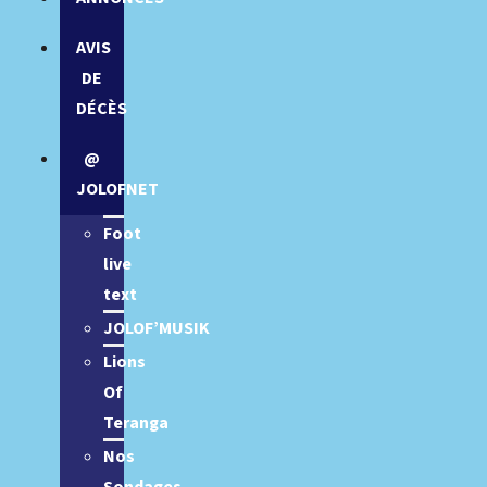
AVIS
DE
DÉCÈS
@
JOLOFNET
Foot
live
text
JOLOF’MUSIK
Lions
Of
Teranga
Nos