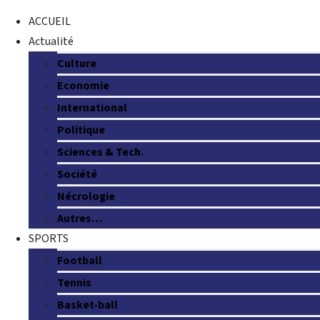
ACCUEIL
Actualité
Culture
Economie
International
Politique
Sciences & Tech.
Société
Nécrologie
Autres…
SPORTS
Football
Tennis
Basket-ball