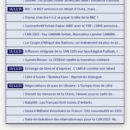
Guinée : Un projet minier américain défie l’influence chinoise
RDC : le M23 annonce un retrait d’Uvira, mais…
16/12/25
Trump cherche-t-il à se payer la tête de la BBC ?
Connectivité totale Dakar-AIBD avec le TER : L’APIX annonce…
CAN 2025 : Ilay CAMARA forfait, Mamadou Lamine CAMARA…
La Coupe d’Afrique des Nations, un événement de plus en plus…
Diffusion intégrale de la CAN 2025 par Sportdigital Fußball, le…
15/12/25
Guinée-Bissau : la CEDEAO rejette la transition militaire
Échange de titres et d’espèces : L’UMOA comble son retard
10/12/25
Côte d’Ivoire – Burkina Faso : Reprise du dialogue
Négociations de paix en Ukraine : L’Europe mise de côté
02/12/25
Devant les menaces de la Chine, Taïwan joue la carte de…
Natalité : Les Français font moins d’enfants
Service Militaire Volontaire en France : Des nouveautés en 2025
Date de libération des internationaux pour la CAN 2025 : Rumeur ou…