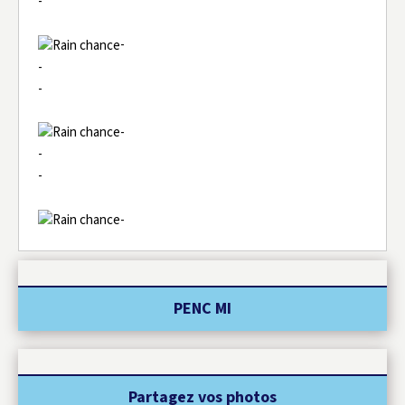
-
-
-
-
-
-
-
-
PENC MI
Partagez vos photos