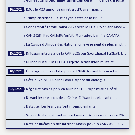
Guinée : Un projet minier américain défie l’influence chinoise
RDC : le M23 annonce un retrait d’Uvira, mais…
16/12/25
Trump cherche-t-il à se payer la tête de la BBC ?
Connectivité totale Dakar-AIBD avec le TER : L’APIX annonce…
CAN 2025 : Ilay CAMARA forfait, Mamadou Lamine CAMARA…
La Coupe d’Afrique des Nations, un événement de plus en plus…
Diffusion intégrale de la CAN 2025 par Sportdigital Fußball, le…
15/12/25
Guinée-Bissau : la CEDEAO rejette la transition militaire
Échange de titres et d’espèces : L’UMOA comble son retard
10/12/25
Côte d’Ivoire – Burkina Faso : Reprise du dialogue
Négociations de paix en Ukraine : L’Europe mise de côté
02/12/25
Devant les menaces de la Chine, Taïwan joue la carte de…
Natalité : Les Français font moins d’enfants
Service Militaire Volontaire en France : Des nouveautés en 2025
Date de libération des internationaux pour la CAN 2025 : Rumeur ou…