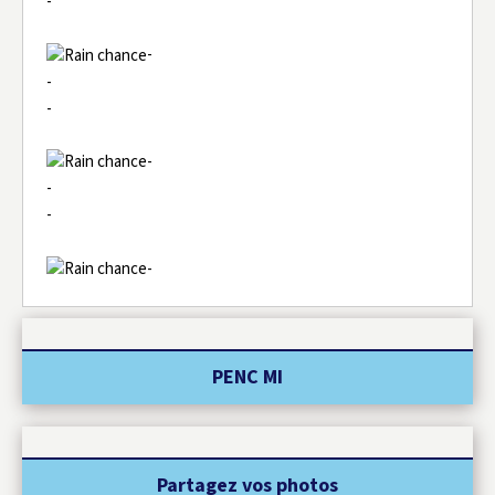
-
-
-
-
-
-
-
-
PENC MI
Partagez vos photos