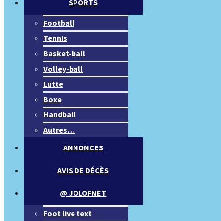
SPORTS
Football
Tennis
Basket-ball
Volley-ball
Lutte
Boxe
Handball
Autres…
ANNONCES
AVIS DE DÉCÈS
@ JOLOFNET
Foot live text