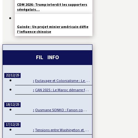
CDM 2026 : Trump interdit les supporters
sénégalais…
Guinée : Un projet minier américain défie
l’influence chinoise
FIL INFO
22/12/25
Esclavage et Colonialisme : Le Ghana, porte-voix pour…
CAN 2025 : Le Maroc démarre fort sa CAN
18/12/25
Ousmane SONKO : Fanon comme boussole de la souveraineté…
17/12/25
Tensions entre Washington et Pretoria sur fond de…