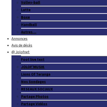
Volley-ball
Lutte
Boxe
Handball
Autres…
Annonces
Avis de décès
@ Jolofnet
Foot live text
JOLOF’MUSIK
Lions Of Teranga
Nos Sondages
RESEAUX SOCIAUX
Partage Photos
Partage Vidéos