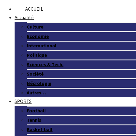
ACCUEIL
Actualité
Culture
Economie
International
Politique
Sciences & Tech.
Société
Nécrologie
Autres…
SPORTS
Football
Tennis
Basket-ball