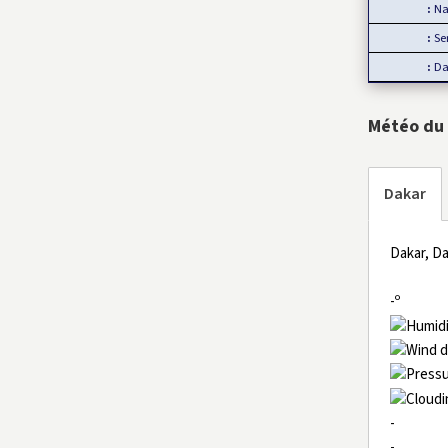
Nata
Servic
Date de
Météo du
Dakar
Dakar, Da
-º
-
-