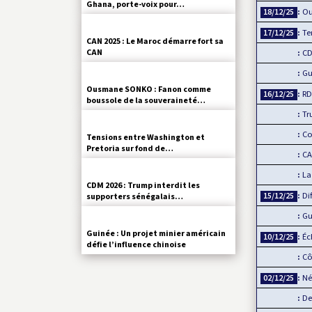
Ghana, porte-voix pour…
Ousman
18/12/25
Tensi
17/12/25
CAN 2025 : Le Maroc démarre fort sa
CAN
CDM 2
Guinée
Ousmane SONKO : Fanon comme
RDC 
16/12/25
boussole de la souveraineté…
Trump
Connec
Tensions entre Washington et
Pretoria sur fond de…
CAN 2
La Cou
CDM 2026 : Trump interdit les
Diffus
15/12/25
supporters sénégalais…
Guinée
Guinée : Un projet minier américain
Échang
10/12/25
défie l’influence chinoise
Côte 
Négoc
02/12/25
Devant