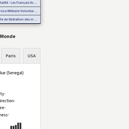
lité : Les Français font moins d’enfants
e Militaire Volontaire en France : Des nouveautés en 2025
 libération des internationaux pour la CAN 2025 : Rumeur ou…
 Monde
Paris
USA
kar (Senegal)
-
-
-
-