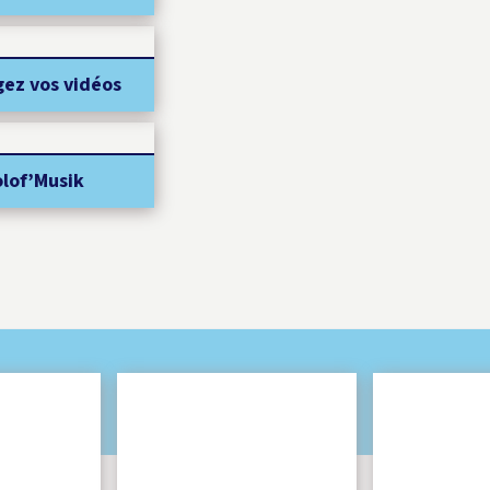
gez vos vidéos
olof’Musik