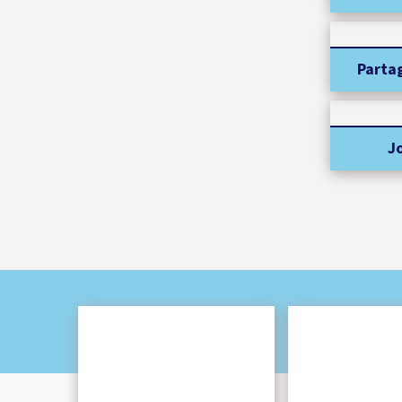
Parta
J