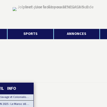
SPORTS
ANNONCES
FIL INFO
age et Colonialisme : Le Ghana, porte-voix pour…
2025 : Le Maroc démarre fort sa CAN