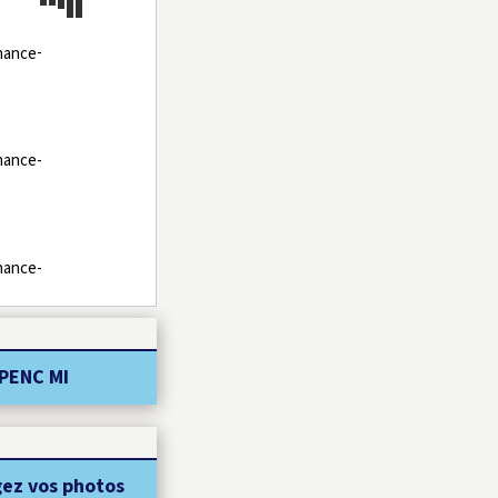
-
-
-
PENC MI
ez vos photos