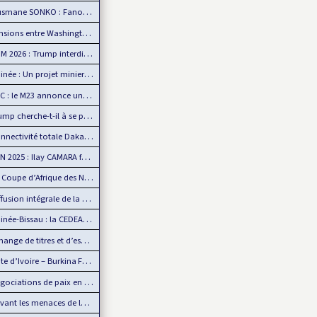
e SONKO : Fanon comme boussole de la souveraineté…
ons entre Washington et Pretoria sur fond de…
026 : Trump interdit les supporters sénégalais…
 : Un projet minier américain défie l’influence chinoise
: le M23 annonce un retrait d’Uvira, mais…
 cherche-t-il à se payer la tête de la BBC ?
tivité totale Dakar-AIBD avec le TER : L’APIX annonce…
025 : Ilay CAMARA forfait, Mamadou Lamine CAMARA…
pe d’Afrique des Nations, un événement de plus en plus…
ion intégrale de la CAN 2025 par Sportdigital Fußball, le…
-Bissau : la CEDEAO rejette la transition militaire
e de titres et d’espèces : L’UMOA comble son retard
d’Ivoire – Burkina Faso : Reprise du dialogue
iations de paix en Ukraine : L’Europe mise de côté
 les menaces de la Chine, Taïwan joue la carte de…