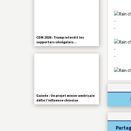
-
-
CDM 2026 : Trump interdit les
supporters sénégalais…
-
-
Guinée : Un projet minier américain
défie l’influence chinoise
Partag