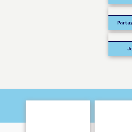
Parta
J