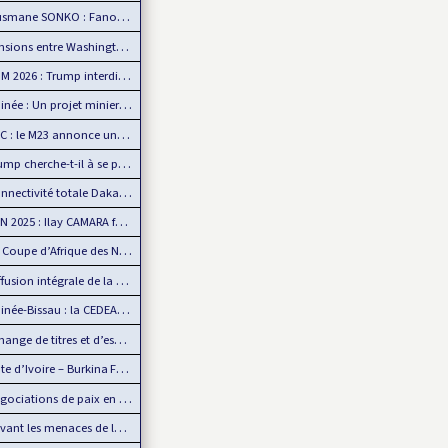
e SONKO : Fanon comme boussole de la souveraineté…
ons entre Washington et Pretoria sur fond de…
026 : Trump interdit les supporters sénégalais…
 : Un projet minier américain défie l’influence chinoise
: le M23 annonce un retrait d’Uvira, mais…
 cherche-t-il à se payer la tête de la BBC ?
tivité totale Dakar-AIBD avec le TER : L’APIX annonce…
025 : Ilay CAMARA forfait, Mamadou Lamine CAMARA…
pe d’Afrique des Nations, un événement de plus en plus…
ion intégrale de la CAN 2025 par Sportdigital Fußball, le…
-Bissau : la CEDEAO rejette la transition militaire
e de titres et d’espèces : L’UMOA comble son retard
d’Ivoire – Burkina Faso : Reprise du dialogue
iations de paix en Ukraine : L’Europe mise de côté
 les menaces de la Chine, Taïwan joue la carte de…