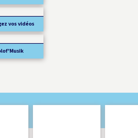
gez vos vidéos
olof’Musik