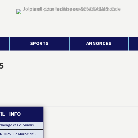
SPORTS
ANNONCES
5
FIL INFO
age et Colonialisme : Le Ghana, porte-voix pour…
2025 : Le Maroc démarre fort sa CAN