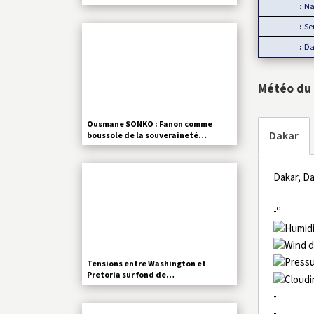
Nata
Servic
Date de
Météo du
Ousmane SONKO : Fanon comme
Dakar
boussole de la souveraineté…
Dakar, Da
-º
Tensions entre Washington et
Pretoria sur fond de…
-
-