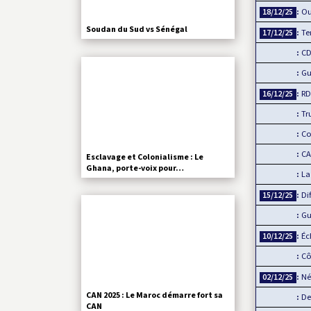
Ousman
18/12/25
Soudan du Sud vs Sénégal
Tensi
17/12/25
CDM 2
Guinée
RDC 
16/12/25
Trump
Connec
CAN 2
Esclavage et Colonialisme : Le
Ghana, porte-voix pour…
La Cou
Diffus
15/12/25
Guinée
Échang
10/12/25
Côte 
Négoc
02/12/25
CAN 2025 : Le Maroc démarre fort sa
Devant
CAN