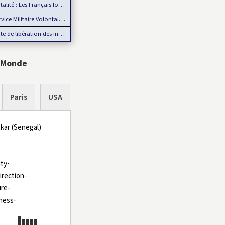
lité : Les Français font moins d’enfants
e Militaire Volontaire en France : Des nouveautés en 2025
 libération des internationaux pour la CAN 2025 : Rumeur ou…
 Monde
Paris
USA
kar (Senegal)
-
-
-
-