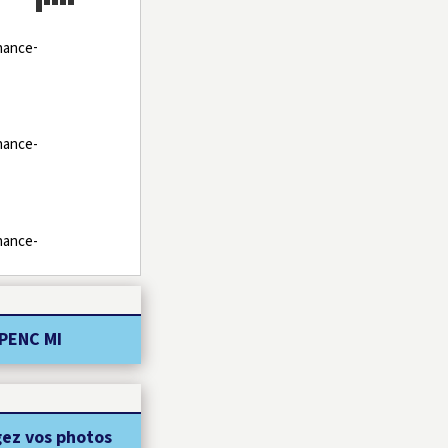
-
-
-
PENC MI
ez vos photos