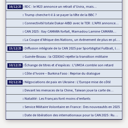
RDC : le M23 annonce un retrait d’Uvira, mais…
16/12/25
Trump cherche-t-il à se payer la tête de la BBC ?
Connectivité totale Dakar-AIBD avec le TER : L’APIX annonce…
CAN 2025 : Ilay CAMARA forfait, Mamadou Lamine CAMARA…
La Coupe d’Afrique des Nations, un événement de plus en plus…
Diffusion intégrale de la CAN 2025 par Sportdigital Fußball, le…
15/12/25
Guinée-Bissau : la CEDEAO rejette la transition militaire
Échange de titres et d’espèces : L’UMOA comble son retard
10/12/25
Côte d’Ivoire – Burkina Faso : Reprise du dialogue
Négociations de paix en Ukraine : L’Europe mise de côté
02/12/25
Devant les menaces de la Chine, Taïwan joue la carte de…
Natalité : Les Français font moins d’enfants
Service Militaire Volontaire en France : Des nouveautés en 2025
Date de libération des internationaux pour la CAN 2025 : Rumeur ou…