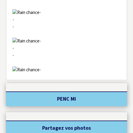
-
-
-
-
-
-
-
PENC MI
Partagez vos photos