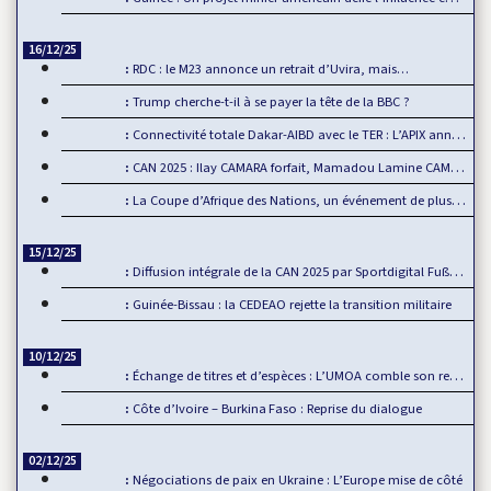
16/12/25
RDC : le M23 annonce un retrait d’Uvira, mais…
Trump cherche-t-il à se payer la tête de la BBC ?
Connectivité totale Dakar-AIBD avec le TER : L’APIX annonce…
CAN 2025 : Ilay CAMARA forfait, Mamadou Lamine CAMARA…
La Coupe d’Afrique des Nations, un événement de plus en plus…
15/12/25
Diffusion intégrale de la CAN 2025 par Sportdigital Fußball, le…
Guinée-Bissau : la CEDEAO rejette la transition militaire
10/12/25
Échange de titres et d’espèces : L’UMOA comble son retard
Côte d’Ivoire – Burkina Faso : Reprise du dialogue
02/12/25
Négociations de paix en Ukraine : L’Europe mise de côté