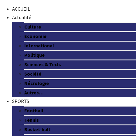
ACCUEIL
Actualité
Culture
Economie
International
Politique
Sciences & Tech.
Société
Nécrologie
Autres…
SPORTS
Football
Tennis
Basket-ball