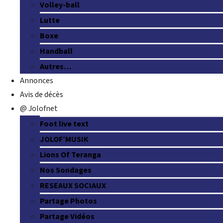
Volley-ball
Lutte
Boxe
Handball
Autres…
Annonces
Avis de décès
@ Jolofnet
Foot live text
JOLOF’MUSIK
Lions Of Teranga
Nos Sondages
RESEAUX SOCIAUX
Partage Photos
Partage Vidéos