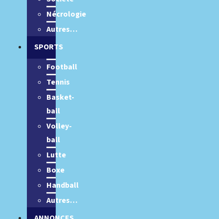
Nécrologie
Autres…
SPORTS
Football
Tennis
Basket-
ball
Volley-
ball
Lutte
Boxe
Handball
Autres…
ANNONCES