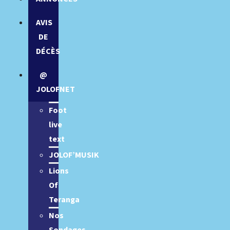
AVIS
DE
DÉCÈS
@
JOLOFNET
Foot
live
text
JOLOF’MUSIK
Lions
Of
Teranga
Nos