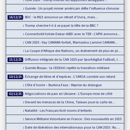
CDM 2026 : Trump interdit les supporters sénégalais…
Guinée : Un projet minier américain défie l’influence chinoise
RDC : le M23 annonce un retrait d’Uvira, mais…
16/12/25
Trump cherche-t-il à se payer la tête de la BBC ?
Connectivité totale Dakar-AIBD avec le TER : L’APIX annonce…
CAN 2025 : Ilay CAMARA forfait, Mamadou Lamine CAMARA…
La Coupe d’Afrique des Nations, un événement de plus en plus…
Diffusion intégrale de la CAN 2025 par Sportdigital Fußball, le…
15/12/25
Guinée-Bissau : la CEDEAO rejette la transition militaire
Échange de titres et d’espèces : L’UMOA comble son retard
10/12/25
Côte d’Ivoire – Burkina Faso : Reprise du dialogue
Négociations de paix en Ukraine : L’Europe mise de côté
02/12/25
Devant les menaces de la Chine, Taïwan joue la carte de…
Natalité : Les Français font moins d’enfants
Service Militaire Volontaire en France : Des nouveautés en 2025
Date de libération des internationaux pour la CAN 2025 : Rumeur ou…