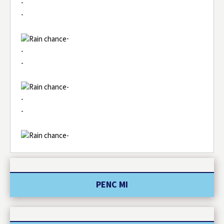
-
-
-
-
-
-
-
-
-
PENC MI