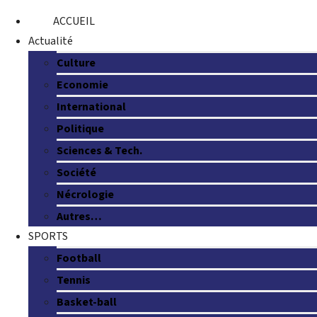
ACCUEIL
Actualité
Culture
Economie
International
Politique
Sciences & Tech.
Société
Nécrologie
Autres…
SPORTS
Football
Tennis
Basket-ball