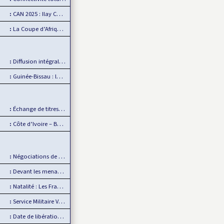
CAN 2025 : Ilay CAMARA forfait, Mamadou Lamine CAMARA…
La Coupe d’Afrique des Nations, un événement de plus en plus…
Diffusion intégrale de la CAN 2025 par Sportdigital Fußball, le…
Guinée-Bissau : la CEDEAO rejette la transition militaire
Échange de titres et d’espèces : L’UMOA comble son retard
Côte d’Ivoire – Burkina Faso : Reprise du dialogue
Négociations de paix en Ukraine : L’Europe mise de côté
Devant les menaces de la Chine, Taïwan joue la carte de…
Natalité : Les Français font moins d’enfants
Service Militaire Volontaire en France : Des nouveautés en 2025
Date de libération des internationaux pour la CAN 2025 : Rumeur ou…