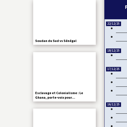
22/12/25
Soudan du Sud vs Sénégal
18/12/25
17/12/25
Esclavage et Colonialisme : Le
Ghana, porte-voix pour…
16/12/25