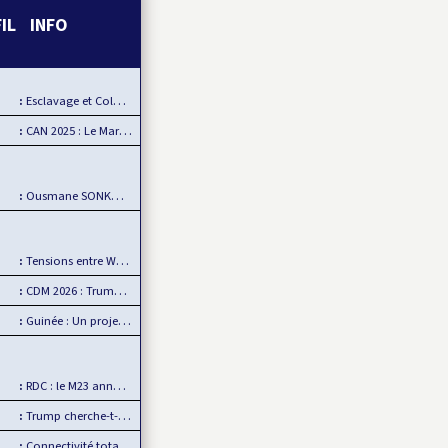
FIL INFO
Esclavage et Colonialisme : Le Ghana, porte-voix pour…
CAN 2025 : Le Maroc démarre fort sa CAN
Ousmane SONKO : Fanon comme boussole de la souveraineté…
Tensions entre Washington et Pretoria sur fond de…
CDM 2026 : Trump interdit les supporters sénégalais…
Guinée : Un projet minier américain défie l’influence chinoise
RDC : le M23 annonce un retrait d’Uvira, mais…
Trump cherche-t-il à se payer la tête de la BBC ?
Connectivité totale Dakar-AIBD avec le TER : L’APIX annonce…