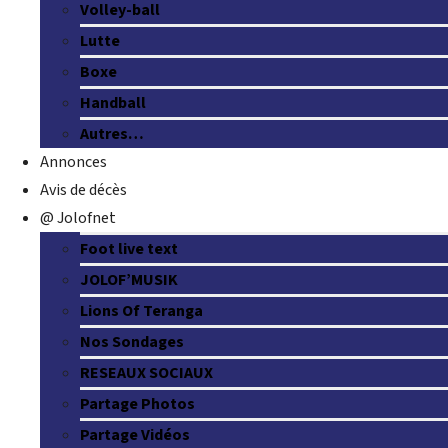
Volley-ball
Lutte
Boxe
Handball
Autres…
Annonces
Avis de décès
@ Jolofnet
Foot live text
JOLOF’MUSIK
Lions Of Teranga
Nos Sondages
RESEAUX SOCIAUX
Partage Photos
Partage Vidéos