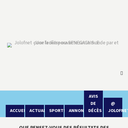
AVIS
DE
@
ACCUEIL
ACTUALITÉ
SPORTS
ANNONCES
DÉCÈS
JOLOFNE
QUE PENSEZ-VOUS DES RÉSULTATS DES