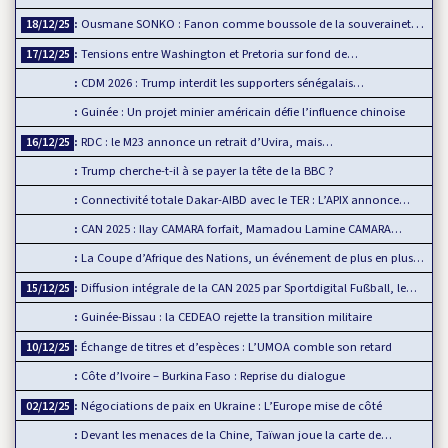
Ousmane SONKO : Fanon comme boussole de la souveraineté…
18/12/25
Tensions entre Washington et Pretoria sur fond de…
17/12/25
CDM 2026 : Trump interdit les supporters sénégalais…
Guinée : Un projet minier américain défie l’influence chinoise
RDC : le M23 annonce un retrait d’Uvira, mais…
16/12/25
Trump cherche-t-il à se payer la tête de la BBC ?
Connectivité totale Dakar-AIBD avec le TER : L’APIX annonce…
CAN 2025 : Ilay CAMARA forfait, Mamadou Lamine CAMARA…
La Coupe d’Afrique des Nations, un événement de plus en plus…
Diffusion intégrale de la CAN 2025 par Sportdigital Fußball, le…
15/12/25
Guinée-Bissau : la CEDEAO rejette la transition militaire
Échange de titres et d’espèces : L’UMOA comble son retard
10/12/25
Côte d’Ivoire – Burkina Faso : Reprise du dialogue
Négociations de paix en Ukraine : L’Europe mise de côté
02/12/25
Devant les menaces de la Chine, Taïwan joue la carte de…