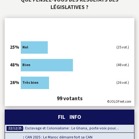
LÉGISLATIVES ?
25%
Nul
(25 vot.)
48%
Bien
(48 vot.)
26%
Très bien
(26 vot.)
99 votants
©JOLOFnet.com
FIL INFO
Esclavage et Colonialisme : Le Ghana, porte-voix pour…
22/12/25
CAN 2025 : Le Maroc démarre fort sa CAN