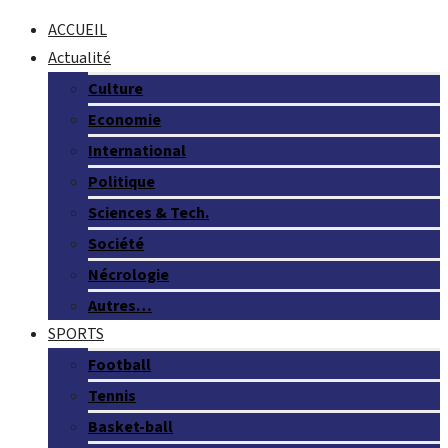
ACCUEIL
Actualité
Culture
Economie
International
Politique
Sciences & Tech.
Société
Nécrologie
Autres…
SPORTS
Football
Tennis
Basket-ball