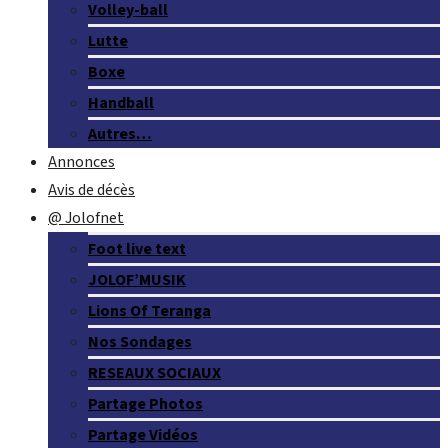
Volley-ball
Lutte
Boxe
Handball
Autres…
Annonces
Avis de décès
@ Jolofnet
Foot live text
JOLOF’MUSIK
Lions Of Teranga
Nos Sondages
RESEAUX SOCIAUX
Partage Photos
Partage Vidéos