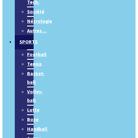
Tech.
Société
Nécrologie
Autres…
SPORTS
Football
Tennis
Basket-
ball
Volley-
ball
Lutte
Boxe
Handball