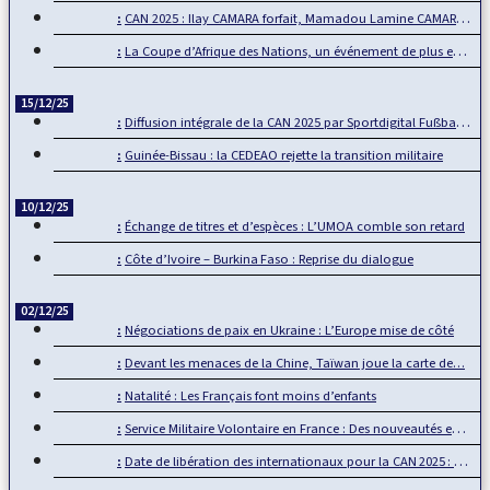
CAN 2025 : Ilay CAMARA forfait, Mamadou Lamine CAMARA…
La Coupe d’Afrique des Nations, un événement de plus en plus…
15/12/25
Diffusion intégrale de la CAN 2025 par Sportdigital Fußball, le…
Guinée-Bissau : la CEDEAO rejette la transition militaire
10/12/25
Échange de titres et d’espèces : L’UMOA comble son retard
Côte d’Ivoire – Burkina Faso : Reprise du dialogue
02/12/25
Négociations de paix en Ukraine : L’Europe mise de côté
Devant les menaces de la Chine, Taïwan joue la carte de…
Natalité : Les Français font moins d’enfants
Service Militaire Volontaire en France : Des nouveautés en 2025
Date de libération des internationaux pour la CAN 2025 : Rumeur ou…