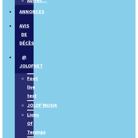
Autres…
ANNONCES
AVIS
DE
DÉCÈS
@
JOLOFNET
Foot
live
text
JOLOF’MUSIK
Lions
Of
Teranga