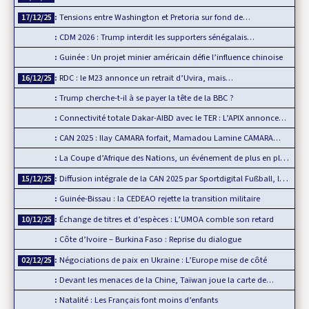
Tensions entre Washington et Pretoria sur fond de…
17/12/25
CDM 2026 : Trump interdit les supporters sénégalais…
Guinée : Un projet minier américain défie l’influence chinoise
RDC : le M23 annonce un retrait d’Uvira, mais…
16/12/25
Trump cherche-t-il à se payer la tête de la BBC ?
Connectivité totale Dakar-AIBD avec le TER : L’APIX annonce…
CAN 2025 : Ilay CAMARA forfait, Mamadou Lamine CAMARA…
La Coupe d’Afrique des Nations, un événement de plus en plus…
Diffusion intégrale de la CAN 2025 par Sportdigital Fußball, le…
15/12/25
Guinée-Bissau : la CEDEAO rejette la transition militaire
Échange de titres et d’espèces : L’UMOA comble son retard
10/12/25
Côte d’Ivoire – Burkina Faso : Reprise du dialogue
Négociations de paix en Ukraine : L’Europe mise de côté
02/12/25
Devant les menaces de la Chine, Taïwan joue la carte de…
Natalité : Les Français font moins d’enfants