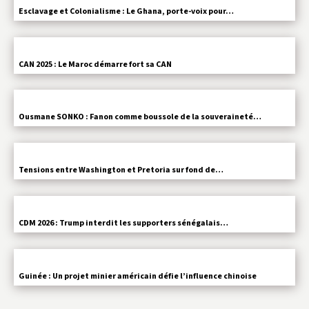
Esclavage et Colonialisme : Le Ghana, porte-voix pour…
CAN 2025 : Le Maroc démarre fort sa CAN
Ousmane SONKO : Fanon comme boussole de la souveraineté…
Tensions entre Washington et Pretoria sur fond de…
CDM 2026 : Trump interdit les supporters sénégalais…
Guinée : Un projet minier américain défie l’influence chinoise