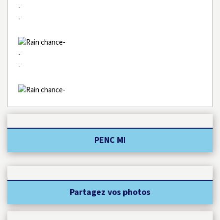
-
-
-
-
-
-
PENC MI
Partagez vos photos