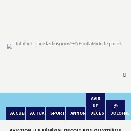
AVIS
DE
@
ACCUEIL
ACTUALITÉ
SPORTS
ANNONCES
DÉCÈS
JOLOFNE
AVIATION : LE SÉNÉGAL REÇOIT SON QUATRIÈME