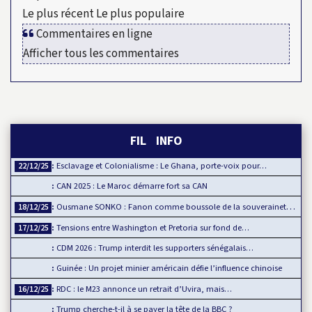
Le plus récent
Le plus populaire
Commentaires en ligne
Afficher tous les commentaires
FIL INFO
Esclavage et Colonialisme : Le Ghana, porte-voix pour…
22/12/25
CAN 2025 : Le Maroc démarre fort sa CAN
Ousmane SONKO : Fanon comme boussole de la souveraineté…
18/12/25
Tensions entre Washington et Pretoria sur fond de…
17/12/25
CDM 2026 : Trump interdit les supporters sénégalais…
Guinée : Un projet minier américain défie l’influence chinoise
RDC : le M23 annonce un retrait d’Uvira, mais…
16/12/25
Trump cherche-t-il à se payer la tête de la BBC ?