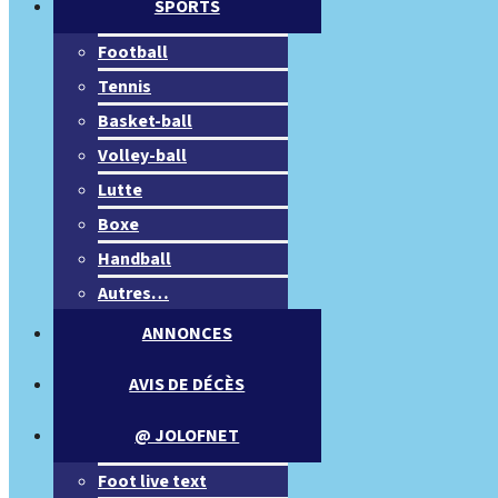
SPORTS
Football
Tennis
Basket-ball
Volley-ball
Lutte
Boxe
Handball
Autres…
ANNONCES
AVIS DE DÉCÈS
@ JOLOFNET
Foot live text