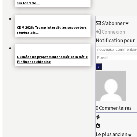
sur fond de…
S’abonner
CDM 2026 : Trump interdit les supporters
Connexion
sénégalais…
Notification pour
Guinée : Un projet minier américain défie
l’influence chinoise
0
Commentaires
Le plus ancien