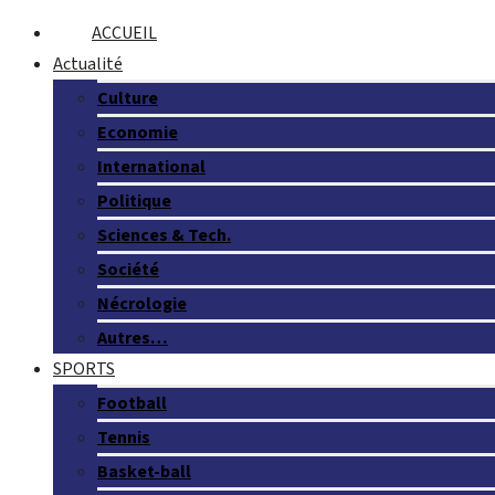
ACCUEIL
Actualité
Culture
Economie
International
Politique
Sciences & Tech.
Société
Nécrologie
Autres…
SPORTS
Football
Tennis
Basket-ball