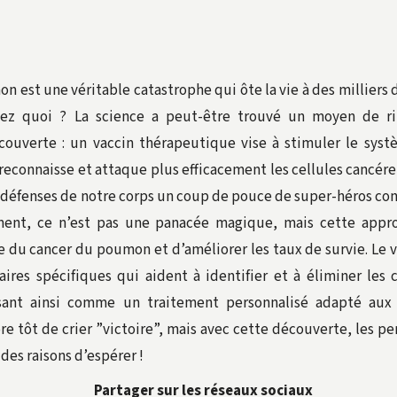
n est une véritable catastrophe qui ôte la vie à des milliers
nez quoi ? La science a peut-être trouvé un moyen de ri
ouverte : un vaccin thérapeutique vise à stimuler le sys
 reconnaisse et attaque plus efficacement les cellules cancér
défenses de notre corps un coup de pouce de super-héros cont
ent, ce n’est pas une panacée magique, mais cette appro
ve du cancer du poumon et d’améliorer les taux de survie. Le 
ires spécifiques qui aident à identifier et à éliminer les 
issant ainsi comme un traitement personnalisé adapté au
ore tôt de crier ”victoire”, mais avec cette découverte, les p
des raisons d’espérer !
Partager sur les réseaux sociaux