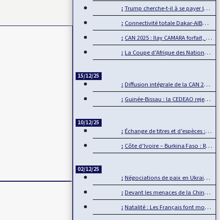
Trump cherche-t-il à se payer la tête de la BBC ?
Connectivité totale Dakar-AIBD avec le TER : L’APIX annonce…
CAN 2025 : Ilay CAMARA forfait, Mamadou Lamine CAMARA…
La Coupe d’Afrique des Nations, un événement de plus en plus…
15/12/25
Diffusion intégrale de la CAN 2025 par Sportdigital Fußball, le…
Guinée-Bissau : la CEDEAO rejette la transition militaire
10/12/25
Échange de titres et d’espèces : L’UMOA comble son retard
Côte d’Ivoire – Burkina Faso : Reprise du dialogue
02/12/25
Négociations de paix en Ukraine : L’Europe mise de côté
Devant les menaces de la Chine, Taïwan joue la carte de…
Natalité : Les Français font moins d’enfants