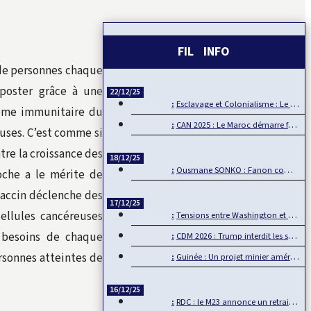
FIL INFO
 de personnes chaque
poster grâce à une
22/12/25
Esclavage et Colonialisme : Le Ghana, porte-voix pour…
tème immunitaire du
CAN 2025 : Le Maroc démarre fort sa CAN
euses. C’est comme si
re la croissance des
18/12/25
Ousmane SONKO : Fanon comme boussole de la souveraineté…
che a le mérite de
vaccin déclenche des
17/12/25
cellules cancéreuses
Tensions entre Washington et Pretoria sur fond de…
x besoins de chaque
CDM 2026 : Trump interdit les supporters sénégalais…
ersonnes atteintes de
Guinée : Un projet minier américain défie l’influence chinoise
16/12/25
RDC : le M23 annonce un retrait d’Uvira, mais…