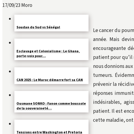
17/09/23
Moro
Soudan du Sud vs Sénégal
Le cancer du poumo
année. Mais devi
encourageante déc
Esclavage et Colonialisme : Le Ghana,
porte-voix pour…
patient pour qu’il
nous donnions aux 
tumeurs. Évidemm
CAN 2025 : Le Maroc démarre fort sa CAN
prévenir la récidi
réponses immunita
indésirables, ag
Ousmane SONKO : Fanon comme boussole
de la souveraineté…
patient. Il est enc
cette maladie, ont 
Tensions entre Washington et Pretoria