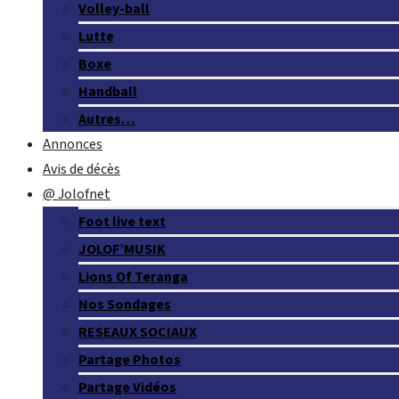
Volley-ball
Lutte
Boxe
Handball
Autres…
Annonces
Avis de décès
@ Jolofnet
Foot live text
JOLOF’MUSIK
Lions Of Teranga
Nos Sondages
RESEAUX SOCIAUX
Partage Photos
Partage Vidéos