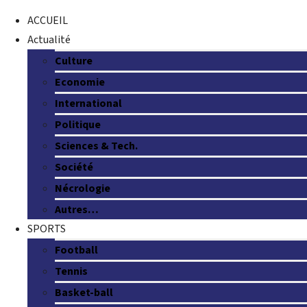
ACCUEIL
Actualité
Culture
Economie
International
Politique
Sciences & Tech.
Société
Nécrologie
Autres…
SPORTS
Football
Tennis
Basket-ball