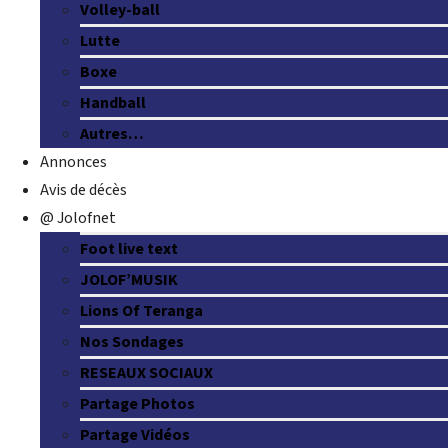
Volley-ball
Lutte
Boxe
Handball
Autres…
Annonces
Avis de décès
@ Jolofnet
Foot live text
JOLOF’MUSIK
Lions Of Teranga
Nos Sondages
RESEAUX SOCIAUX
Partage Photos
Partage Vidéos