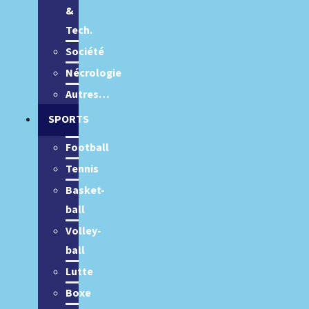
&
Tech.
Société
Nécrologie
Autres…
SPORTS
Football
Tennis
Basket-
ball
Volley-
ball
Lutte
Boxe