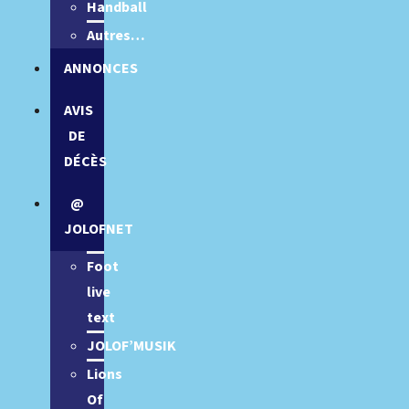
Handball
Autres…
ANNONCES
AVIS
DE
DÉCÈS
@
JOLOFNET
Foot
live
text
JOLOF’MUSIK
Lions
Of