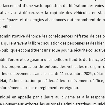
le lancement d’une vaste opération de libération des voies
iative vise à débarrasser la capitale des véhicules en st
 des épaves et des engins abandonnés qui encombrent de 
a ville.
 administrative dénonce les conséquences néfastes de ces 
, qui entravent la libre circulation des personnes et des bien
é publique et constituent un risque pour la sécurité collective
ablir l’ordre et de garantir une meilleure fluidité du trafic, l
s les propriétaires ou détenteurs des véhicules et engins 
 leur enlèvement avant le mardi 11 novembre 2025, délai 
élai, l’administration procédera à leur enlèvement d’office,
onformément aux lois et règlements en vigueur.
iqué en appelle par ailleurs au civisme et à la responsa
Le Gouverneur exhorte les autorités administratives, munici