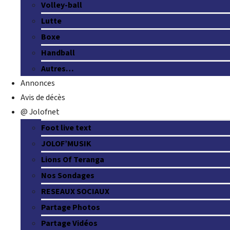
Volley-ball
Lutte
Boxe
Handball
Autres…
Annonces
Avis de décès
@ Jolofnet
Foot live text
JOLOF’MUSIK
Lions Of Teranga
Nos Sondages
RESEAUX SOCIAUX
Partage Photos
Partage Vidéos