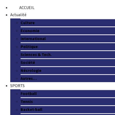
ACCUEIL
Actualité
Culture
Economie
International
Politique
Sciences & Tech.
Société
Nécrologie
Autres…
SPORTS
Football
Tennis
Basket-ball