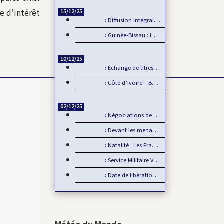
re d’intérêt
15/12/25
Diffusion intégrale de la CAN 2025 par Sportdigital Fußball, le…
Guinée-Bissau : la CEDEAO rejette la transition militaire
10/12/25
Échange de titres et d’espèces : L’UMOA comble son retard
Côte d’Ivoire – Burkina Faso : Reprise du dialogue
02/12/25
Négociations de paix en Ukraine : L’Europe mise de côté
Devant les menaces de la Chine, Taïwan joue la carte de…
Natalité : Les Français font moins d’enfants
Service Militaire Volontaire en France : Des nouveautés en 2025
Date de libération des internationaux pour la CAN 2025 : Rumeur ou…