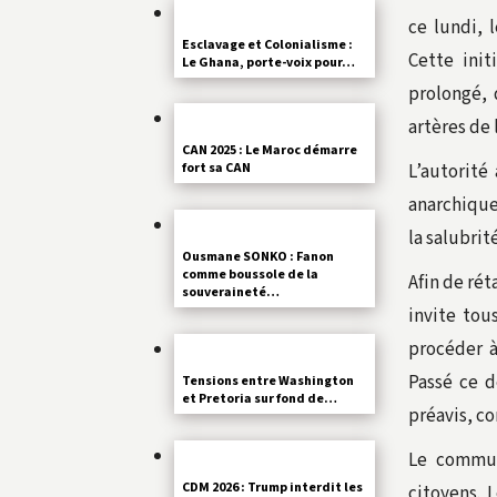
ce lundi, 
Esclavage et Colonialisme :
Cette init
Le Ghana, porte-voix pour…
prolongé,
artères de l
CAN 2025 : Le Maroc démarre
L’autorité
fort sa CAN
anarchiques
la salubrit
Ousmane SONKO : Fanon
comme boussole de la
Afin de rét
souveraineté…
invite tou
procéder à
Passé ce d
Tensions entre Washington
et Pretoria sur fond de…
préavis, c
Le commun
CDM 2026 : Trump interdit les
citoyens. 