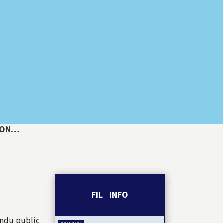
TION…
FIL INFO
endu public