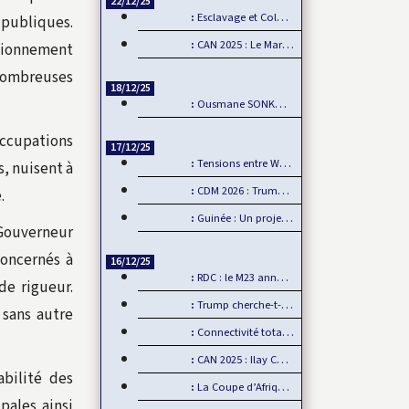
22/12/25
Esclavage et Colonialisme : Le Ghana, porte-voix pour…
 publiques.
CAN 2025 : Le Maroc démarre fort sa CAN
ationnement
nombreuses
18/12/25
Ousmane SONKO : Fanon comme boussole de la souveraineté…
occupations
17/12/25
Tensions entre Washington et Pretoria sur fond de…
s, nuisent à
CDM 2026 : Trump interdit les supporters sénégalais…
.
Guinée : Un projet minier américain défie l’influence chinoise
e Gouverneur
concernés à
16/12/25
RDC : le M23 annonce un retrait d’Uvira, mais…
de rigueur.
Trump cherche-t-il à se payer la tête de la BBC ?
 sans autre
Connectivité totale Dakar-AIBD avec le TER : L’APIX annonce…
CAN 2025 : Ilay CAMARA forfait, Mamadou Lamine CAMARA…
bilité des
La Coupe d’Afrique des Nations, un événement de plus en plus…
pales ainsi