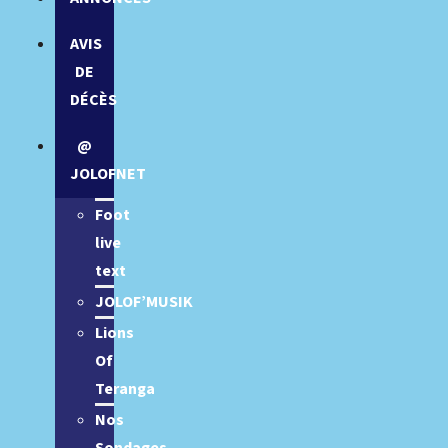
AVIS
DE
DÉCÈS
@
JOLOFNET
Foot
live
text
JOLOF’MUSIK
Lions
Of
Teranga
Nos