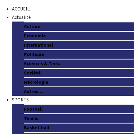
ACCUEIL
Actualité
Culture
Economie
International
Politique
Sciences & Tech.
Société
Nécrologie
Autres…
SPORTS
Football
Tennis
Basket-ball