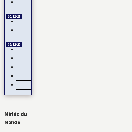
Guinée-Bissau : la CEDEAO rejette la transition militaire
10/12/25
Échange de titres et d’espèces : L’UMOA comble son retard
Côte d’Ivoire – Burkina Faso : Reprise du dialogue
02/12/25
Négociations de paix en Ukraine : L’Europe mise de côté
Devant les menaces de la Chine, Taïwan joue la carte de…
Natalité : Les Français font moins d’enfants
Service Militaire Volontaire en France : Des nouveautés en 20
Date de libération des internationaux pour la CAN 2025 : Ru
Météo du
Monde