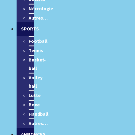
Nécrologie
Autres…
SPORTS
Football
Tennis
Basket-
ball
Volley-
ball
Lutte
Boxe
Handball
Autres…
ANNONCES