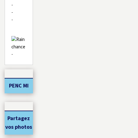
-
-
-
-
PENC MI
Partagez
vos photos