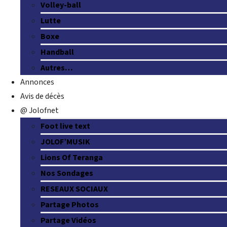
Volley-ball
Lutte
Boxe
Handball
Autres…
Annonces
Avis de décès
@ Jolofnet
Foot live text
JOLOF’MUSIK
Lions Of Teranga
Nos Sondages
RESEAUX SOCIAUX
Partage Photos
Partage Vidéos