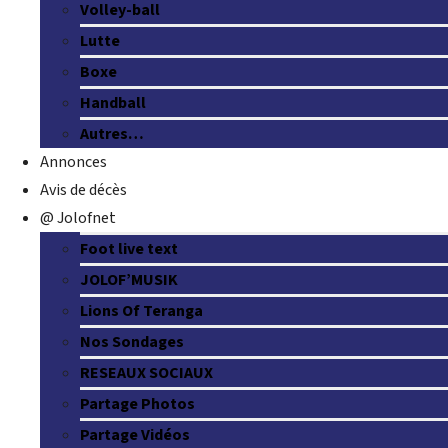
Volley-ball
Lutte
Boxe
Handball
Autres…
Annonces
Avis de décès
@ Jolofnet
Foot live text
JOLOF’MUSIK
Lions Of Teranga
Nos Sondages
RESEAUX SOCIAUX
Partage Photos
Partage Vidéos