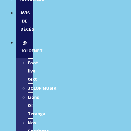
AVIS
DE
DÉCÈS
@
JOLOFNET
Foot
live
text
JOLOF’MUSIK
Lions
Of
Teranga
Nos