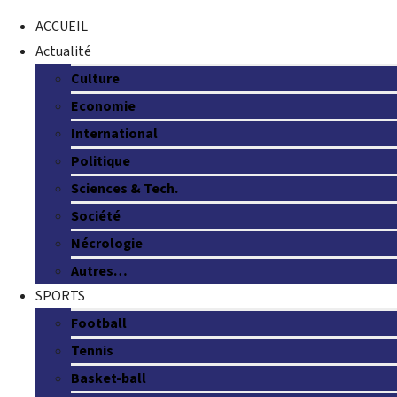
ACCUEIL
Actualité
Culture
Economie
International
Politique
Sciences & Tech.
Société
Nécrologie
Autres…
SPORTS
Football
Tennis
Basket-ball