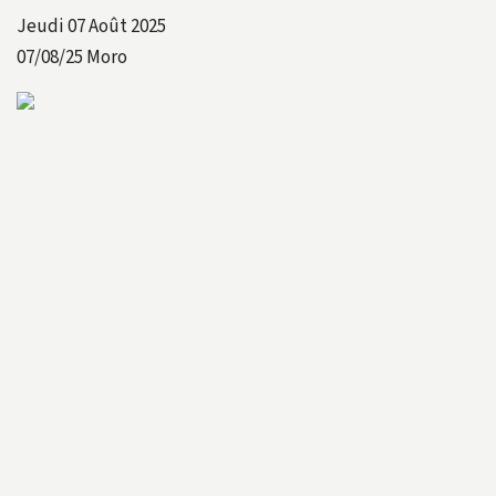
Jeudi 07 Août 2025
07/08/25
Moro
070825A
070825B
070825C
070825D
070825E
070825F