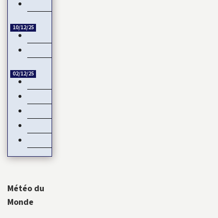
Guinée-Bissau : la CEDEAO rejette la transition militaire
10/12/25
Échange de titres et d’espèces : L’UMOA comble son retard
Côte d’Ivoire – Burkina Faso : Reprise du dialogue
02/12/25
Négociations de paix en Ukraine : L’Europe mise de côté
Devant les menaces de la Chine, Taïwan joue la carte de…
Natalité : Les Français font moins d’enfants
Service Militaire Volontaire en France : Des nouveautés en 20
Date de libération des internationaux pour la CAN 2025 : Ru
Météo du
Monde