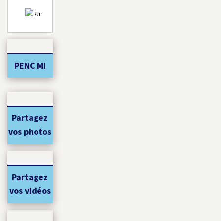
-
PENC MI
Partagez
vos photos
Partagez
vos vidéos