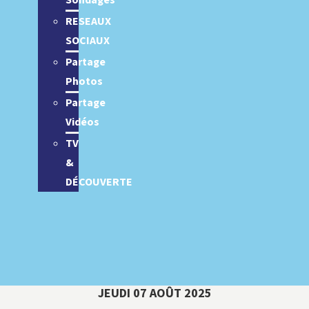
Sondages
RESEAUX
SOCIAUX
Partage
Photos
Partage
Vidéos
TV
&
DÉCOUVERTE
JEUDI 07 AOÛT 2025