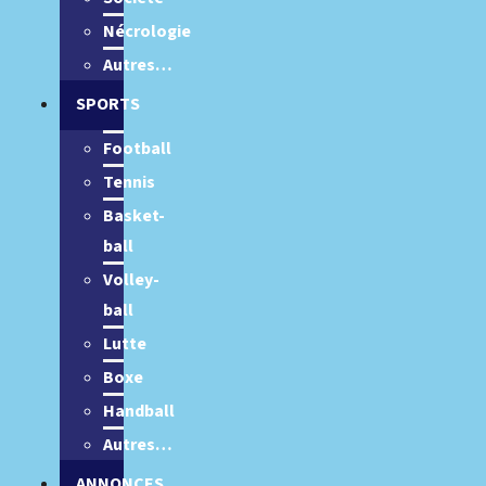
Nécrologie
Autres…
SPORTS
Football
Tennis
Basket-
ball
Volley-
ball
Lutte
Boxe
Handball
Autres…
ANNONCES