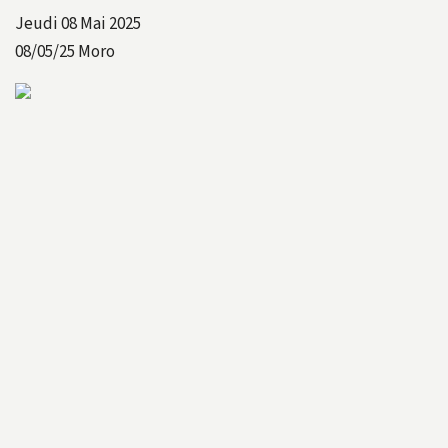
Jeudi 08 Mai 2025
08/05/25
Moro
LAS
‘OBS
‘ENQUETE
LE
‘EVID.
‘INFO
LIBé
LE