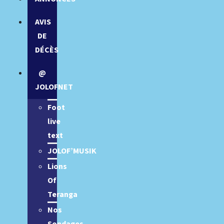
AVIS
DE
DÉCÈS
@
JOLOFNET
Foot
live
text
JOLOF’MUSIK
Lions
Of
Teranga
Nos