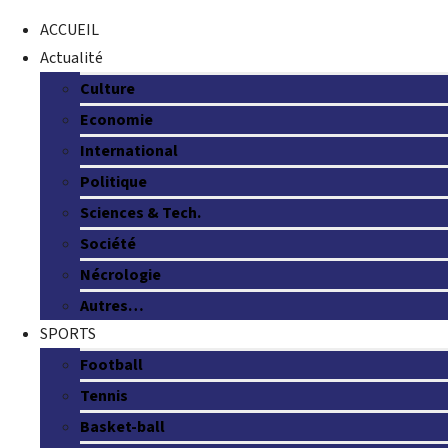
ACCUEIL
Actualité
Culture
Economie
International
Politique
Sciences & Tech.
Société
Nécrologie
Autres…
SPORTS
Football
Tennis
Basket-ball