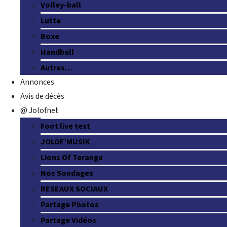
Volley-ball
Lutte
Boxe
Handball
Autres…
Annonces
Avis de décès
@ Jolofnet
Foot live text
JOLOF’MUSIK
Lions Of Teranga
Nos Sondages
RESEAUX SOCIAUX
Partage Photos
Partage Vidéos