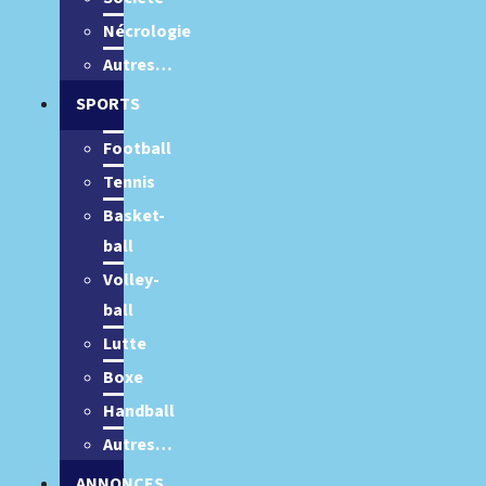
Nécrologie
Autres…
SPORTS
Football
Tennis
Basket-
ball
Volley-
ball
Lutte
Boxe
Handball
Autres…
ANNONCES