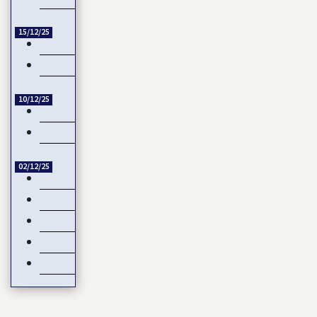
15/12/25
Diffusion intégrale de la CAN 2025 par Sportdigital Fußball, l
Guinée-Bissau : la CEDEAO rejette la transition militaire
10/12/25
Échange de titres et d’espèces : L’UMOA comble son retard
Côte d’Ivoire – Burkina Faso : Reprise du dialogue
02/12/25
Négociations de paix en Ukraine : L’Europe mise de côté
Devant les menaces de la Chine, Taïwan joue la carte de…
Natalité : Les Français font moins d’enfants
Service Militaire Volontaire en France : Des nouveautés en 20
Date de libération des internationaux pour la CAN 2025 : Ru