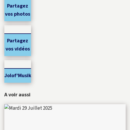
Partagez
vos photos
Partagez
vos vidéos
Jolof’Musik
A voir aussi