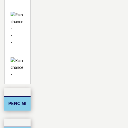
-
-
-
-
PENC MI