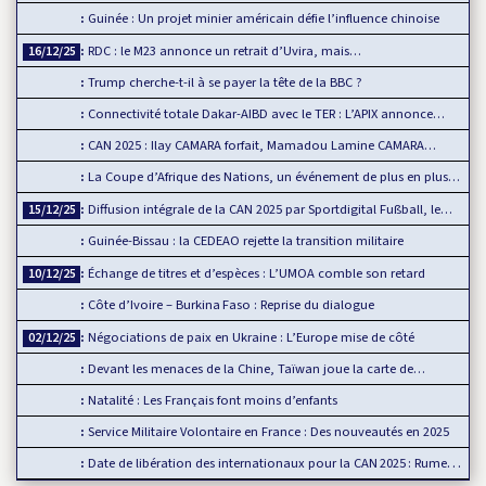
Guinée : Un projet minier américain défie l’influence chinoise
RDC : le M23 annonce un retrait d’Uvira, mais…
16/12/25
Trump cherche-t-il à se payer la tête de la BBC ?
Connectivité totale Dakar-AIBD avec le TER : L’APIX annonce…
CAN 2025 : Ilay CAMARA forfait, Mamadou Lamine CAMARA…
La Coupe d’Afrique des Nations, un événement de plus en plus…
Diffusion intégrale de la CAN 2025 par Sportdigital Fußball, le…
15/12/25
Guinée-Bissau : la CEDEAO rejette la transition militaire
Échange de titres et d’espèces : L’UMOA comble son retard
10/12/25
Côte d’Ivoire – Burkina Faso : Reprise du dialogue
Négociations de paix en Ukraine : L’Europe mise de côté
02/12/25
Devant les menaces de la Chine, Taïwan joue la carte de…
Natalité : Les Français font moins d’enfants
Service Militaire Volontaire en France : Des nouveautés en 2025
Date de libération des internationaux pour la CAN 2025 : Rumeur ou…