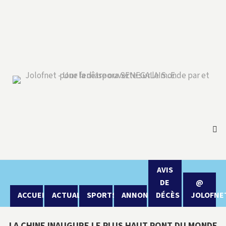
AVIS
DE
@
ACCUEIL
ACTUALITÉ
SPORTS
ANNONCES
DÉCÈS
JOLOFNE
LA CHINE INAUGURE LE PLUS HAUT PONT DU MONDE