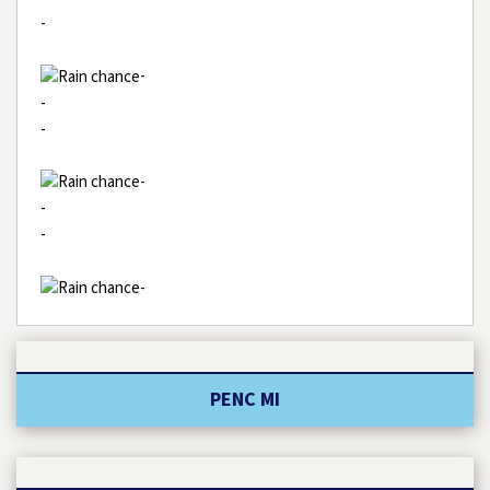
-
-
-
-
-
-
-
-
PENC MI