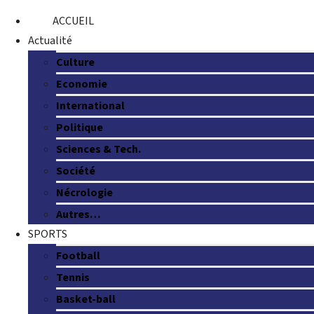
ACCUEIL
Actualité
Culture
Economie
International
Politique
Sciences & Tech.
Société
Nécrologie
Autres…
SPORTS
Football
Tennis
Basket-ball