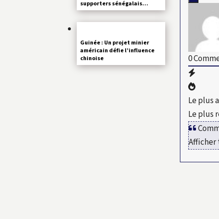
supporters sénégalais…
Guinée : Un projet minier
américain défie l’influence
0
Commen
chinoise
Le plus 
Le plus 
Comme
Afficher