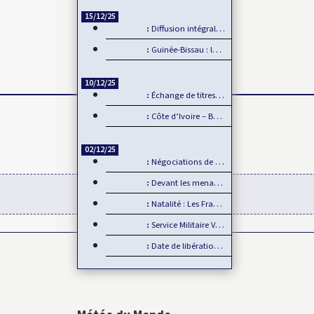
15/12/25
Diffusion intégrale de la CAN 2025 par Sportdigital Fußball, le…
Guinée-Bissau : la CEDEAO rejette la transition militaire
10/12/25
Échange de titres et d’espèces : L’UMOA comble son retard
Côte d’Ivoire – Burkina Faso : Reprise du dialogue
02/12/25
Négociations de paix en Ukraine : L’Europe mise de côté
Devant les menaces de la Chine, Taïwan joue la carte de…
Natalité : Les Français font moins d’enfants
Service Militaire Volontaire en France : Des nouveautés en 2025
Date de libération des internationaux pour la CAN 2025 : Rumeur ou…