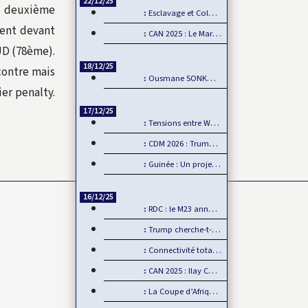
22/12/25
n deuxième
Esclavage et Colonialisme : Le Ghana, porte-voix pour…
sent devant
CAN 2025 : Le Maroc démarre fort sa CAN
UD (78ème).
18/12/25
contre mais
Ousmane SONKO : Fanon comme boussole de la souveraineté…
er penalty.
17/12/25
Tensions entre Washington et Pretoria sur fond de…
CDM 2026 : Trump interdit les supporters sénégalais…
Guinée : Un projet minier américain défie l’influence chinoise
16/12/25
RDC : le M23 annonce un retrait d’Uvira, mais…
Trump cherche-t-il à se payer la tête de la BBC ?
Connectivité totale Dakar-AIBD avec le TER : L’APIX annonce…
CAN 2025 : Ilay CAMARA forfait, Mamadou Lamine CAMARA…
La Coupe d’Afrique des Nations, un événement de plus en plus…