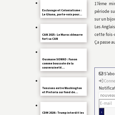
17ème min
Esclavage et Colonialisme :
période su
Le Ghana, porte-voix pour…
sur un bij
Les Anglai
cette fois
CAN 2025 : Le Maroc démarre
fort sa CAN
Ça passe au
Ousmane SONKO : Fanon
comme boussole de la
souveraineté…
S’abo
Conne
Notifica
Tensions entre Washington
et Pretoria sur fond de…
CDM 2026 : Trump interdit les