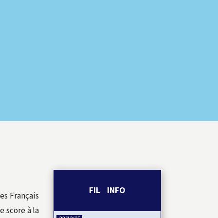
FIL INFO
les Français
e score à la