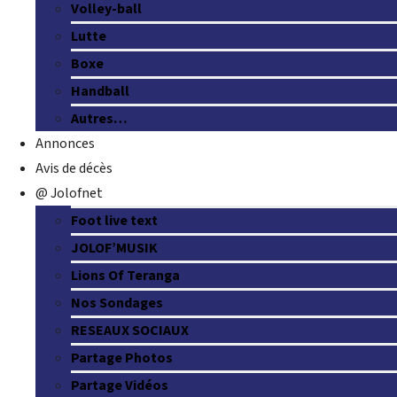
Volley-ball
Lutte
Boxe
Handball
Autres…
Annonces
Avis de décès
@ Jolofnet
Foot live text
JOLOF’MUSIK
Lions Of Teranga
Nos Sondages
RESEAUX SOCIAUX
Partage Photos
Partage Vidéos