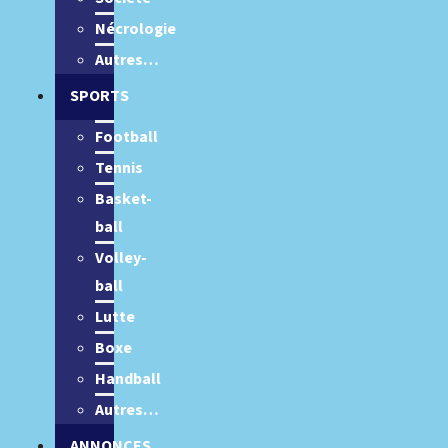
Nécrologie
Autres…
SPORTS
Football
Tennis
Basket-
ball
Volley-
ball
Lutte
Boxe
Handball
Autres…
ANNONCES