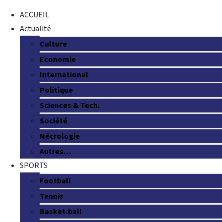
ACCUEIL
Actualité
Culture
Economie
International
Politique
Sciences & Tech.
Société
Nécrologie
Autres…
SPORTS
Football
Tennis
Basket-ball