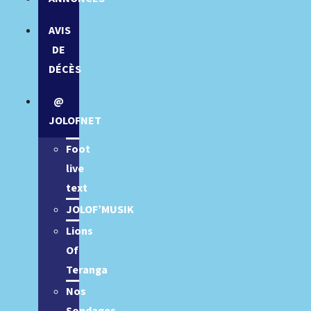
AVIS
DE
DÉCÈS
@
JOLOFNET
Foot
live
text
JOLOF’MUSIK
Lions
Of
Teranga
Nos