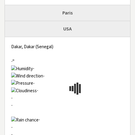
Paris
USA
Dakar, Dakar (Senegal)
-º
-
-
-
-
-
-
-
-
-