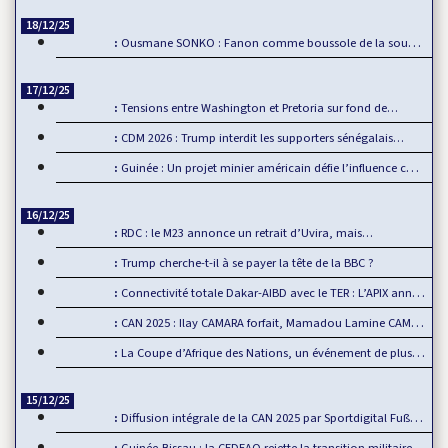
18/12/25
Ousmane SONKO : Fanon comme boussole de la souveraineté…
17/12/25
Tensions entre Washington et Pretoria sur fond de…
CDM 2026 : Trump interdit les supporters sénégalais…
Guinée : Un projet minier américain défie l’influence chinoise
16/12/25
RDC : le M23 annonce un retrait d’Uvira, mais…
Trump cherche-t-il à se payer la tête de la BBC ?
Connectivité totale Dakar-AIBD avec le TER : L’APIX annonce…
CAN 2025 : Ilay CAMARA forfait, Mamadou Lamine CAMARA…
La Coupe d’Afrique des Nations, un événement de plus en plus…
15/12/25
Diffusion intégrale de la CAN 2025 par Sportdigital Fußball, le…