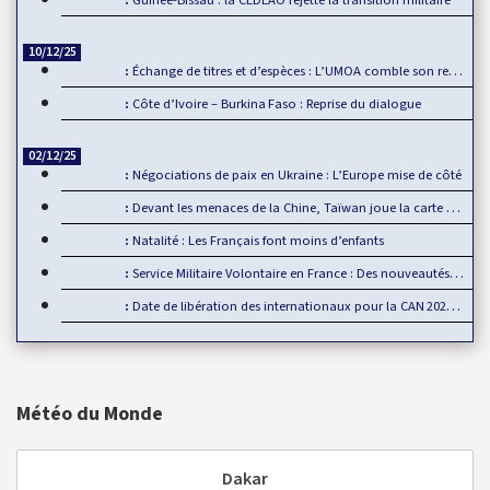
Guinée-Bissau : la CEDEAO rejette la transition militaire
10/12/25
Échange de titres et d’espèces : L’UMOA comble son retard
Côte d’Ivoire – Burkina Faso : Reprise du dialogue
02/12/25
Négociations de paix en Ukraine : L’Europe mise de côté
Devant les menaces de la Chine, Taïwan joue la carte de…
Natalité : Les Français font moins d’enfants
Service Militaire Volontaire en France : Des nouveautés en 2025
Date de libération des internationaux pour la CAN 2025 : Rumeur ou…
Météo du Monde
Dakar