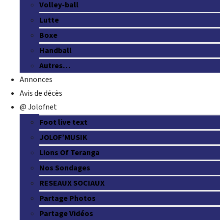
Volley-ball
Lutte
Boxe
Handball
Autres…
Annonces
Avis de décès
@ Jolofnet
Foot live text
JOLOF’MUSIK
Lions Of Teranga
Nos Sondages
RESEAUX SOCIAUX
Partage Photos
Partage Vidéos