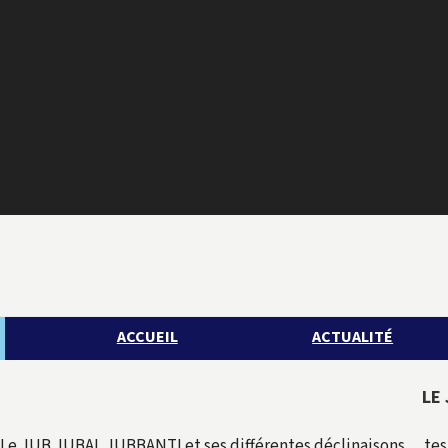
ACCUEIL
ACTUALITÉ
LE
Le JUB JUBAL JUBBANTI et ses différentes déclinaisons… test