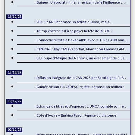
Guinée : Un projet minier américain défie l’influence chinoise
16/12/25
RDC : le M23 annonce un retrait d’Uvira, mais…
Trump cherche-t-il à se payer la tête de la BBC ?
Connectivité totale Dakar-AIBD avec le TER : L’APIX annonce…
CAN 2025 : Ilay CAMARA forfait, Mamadou Lamine CAMARA…
La Coupe d’Afrique des Nations, un événement de plus en plus…
15/12/25
Diffusion intégrale de la CAN 2025 par Sportdigital Fußball, le…
Guinée-Bissau : la CEDEAO rejette la transition militaire
10/12/25
Échange de titres et d’espèces : L’UMOA comble son retard
Côte d’Ivoire – Burkina Faso : Reprise du dialogue
02/12/25