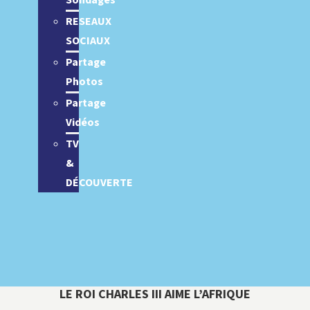
Sondages
RESEAUX
SOCIAUX
Partage
Photos
Partage
Vidéos
TV
&
DÉCOUVERTE
LE ROI CHARLES III AIME L’AFRIQUE