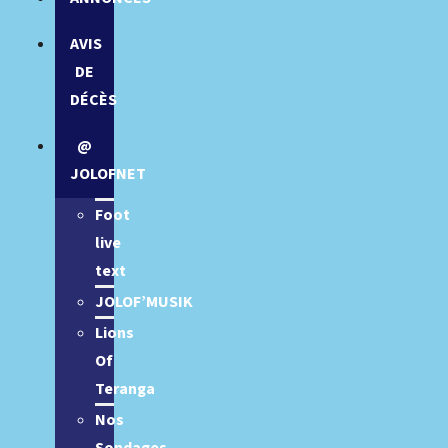
AVIS
DE
DÉCÈS
@
JOLOFNET
Foot
live
text
JOLOF’MUSIK
Lions
Of
Teranga
Nos