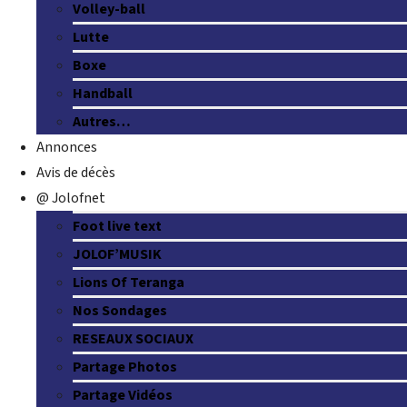
Volley-ball
Lutte
Boxe
Handball
Autres…
Annonces
Avis de décès
@ Jolofnet
Foot live text
JOLOF’MUSIK
Lions Of Teranga
Nos Sondages
RESEAUX SOCIAUX
Partage Photos
Partage Vidéos