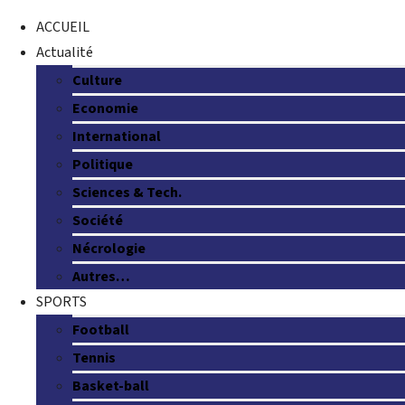
ACCUEIL
Actualité
Culture
Economie
International
Politique
Sciences & Tech.
Société
Nécrologie
Autres…
SPORTS
Football
Tennis
Basket-ball