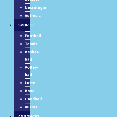
Nécrologie
Autres…
SPORTS
Football
Tennis
Basket-
ball
Volley-
ball
Lutte
Boxe
Handball
Autres…
ANNONCES