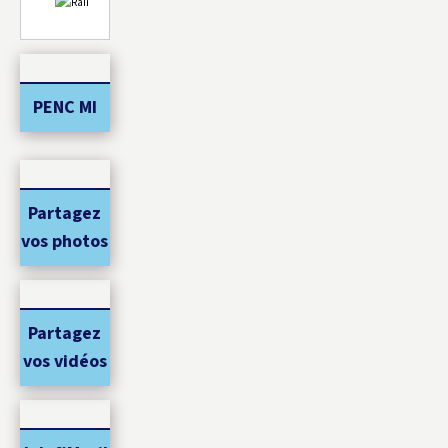
PENC MI
Partagez
vos photos
Partagez
vos vidéos