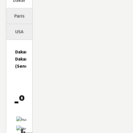
Dakar
Paris
USA
Dakar,
Dakar
(Senegal)
-º
-
-