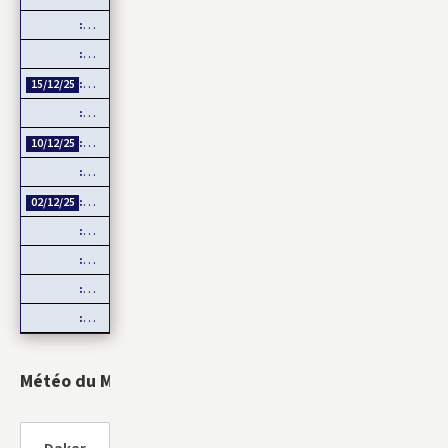
CAN 2025 : Ilay CAMARA forfait, Mamadou Lamine CAMARA…
La Coupe d’Afrique des Nations, un événement de plus en plus…
Diffusion intégrale de la CAN 2025 par Sportdigital Fußball, le…
15/12/25
Guinée-Bissau : la CEDEAO rejette la transition militaire
Échange de titres et d’espèces : L’UMOA comble son retard
10/12/25
Côte d’Ivoire – Burkina Faso : Reprise du dialogue
Négociations de paix en Ukraine : L’Europe mise de côté
02/12/25
Devant les menaces de la Chine, Taïwan joue la carte de…
Natalité : Les Français font moins d’enfants
Service Militaire Volontaire en France : Des nouveautés en 2025
Date de libération des internationaux pour la CAN 2025 : Rumeur o
Météo du Monde