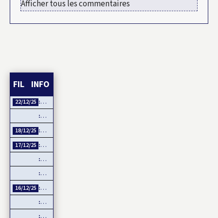
Afficher tous les commentaires
FIL INFO
Esclavage et Colonialisme : Le Ghana, porte-voix pour…
22/12/25
CAN 2025 : Le Maroc démarre fort sa CAN
Ousmane SONKO : Fanon comme boussole de la souveraineté…
18/12/25
Tensions entre Washington et Pretoria sur fond de…
17/12/25
CDM 2026 : Trump interdit les supporters sénégalais…
Guinée : Un projet minier américain défie l’influence chinoise
RDC : le M23 annonce un retrait d’Uvira, mais…
16/12/25
Trump cherche-t-il à se payer la tête de la BBC ?
Connectivité totale Dakar-AIBD avec le TER : L’APIX annonce…