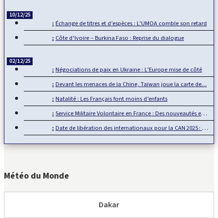
10/12/25
Échange de titres et d’espèces : L’UMOA comble son retard
Côte d’Ivoire – Burkina Faso : Reprise du dialogue
02/12/25
Négociations de paix en Ukraine : L’Europe mise de côté
Devant les menaces de la Chine, Taïwan joue la carte de…
Natalité : Les Français font moins d’enfants
Service Militaire Volontaire en France : Des nouveautés en 2025
Date de libération des internationaux pour la CAN 2025 : Rumeur ou…
Météo du Monde
Dakar