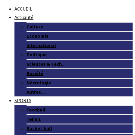
ACCUEIL
Actualité
Culture
Economie
International
Politique
Sciences & Tech.
Société
Nécrologie
Autres…
SPORTS
Football
Tennis
Basket-ball