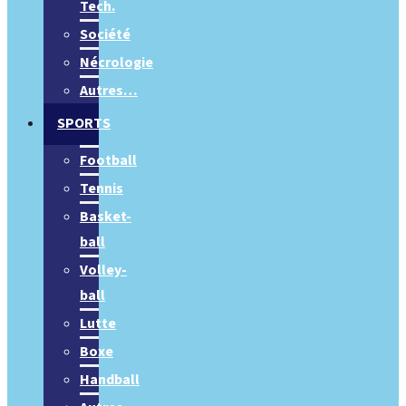
Tech.
Société
Nécrologie
Autres…
SPORTS
Football
Tennis
Basket-
ball
Volley-
ball
Lutte
Boxe
Handball