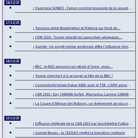
18/12/25
Ousmane SONKO : Fanon comme boussole de la souveraineté…
17/12/25
Tensions entre Washington et Pretoria sur fond de…
CDM 2026 : Trump interdit les supporters sénégalais…
Guinée : Un projet minier américain défie l’influence chinoise
16/12/25
RDC : le M23 annonce un retrait d’Uvira, mais…
Trump cherche-t-il à se payer la tête de la BBC ?
Connectivité totale Dakar-AIBD avec le TER : L’APIX annonce…
CAN 2025 : Ilay CAMARA forfait, Mamadou Lamine CAMARA…
La Coupe d’Afrique des Nations, un événement de plus en plus…
15/12/25
Diffusion intégrale de la CAN 2025 par Sportdigital Fußball, le…
Guinée-Bissau : la CEDEAO rejette la transition militaire