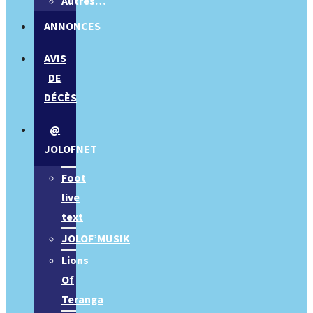
Autres…
ANNONCES
AVIS
DE
DÉCÈS
@
JOLOFNET
Foot
live
text
JOLOF’MUSIK
Lions
Of
Teranga