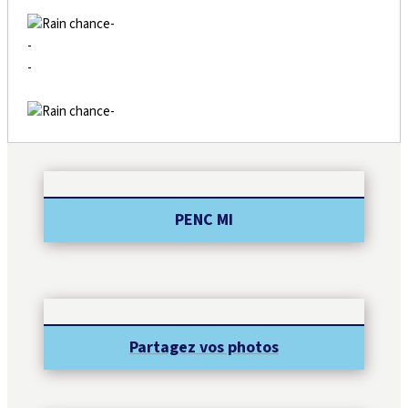
-
-
-
-
PENC MI
Partagez vos photos