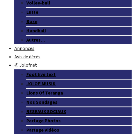
Volley-ball
Lutte
Boxe
Handball
Autres…
Annonces
Avis de décès
@ Jolofnet
Foot live text
JOLOF’MUSIK
Lions Of Teranga
Nos Sondages
RESEAUX SOCIAUX
Partage Photos
Partage Vidéos