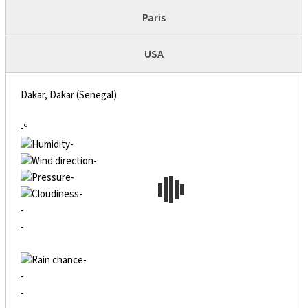
Paris
USA
Dakar, Dakar (Senegal)
-º
-
-
-
-
-
-
-
-
-