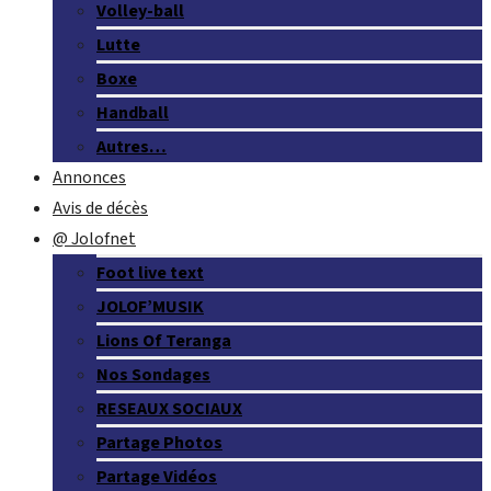
Volley-ball
Lutte
Boxe
Handball
Autres…
Annonces
Avis de décès
@ Jolofnet
Foot live text
JOLOF’MUSIK
Lions Of Teranga
Nos Sondages
RESEAUX SOCIAUX
Partage Photos
Partage Vidéos