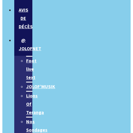
AVIS
DE
DÉCÈS
@
JOLOFNET
Foot
live
text
JOLOF’MUSIK
Lions
Of
Teranga
Nos
Sondages