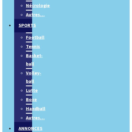
Nécrologie
Autres…
SPORTS
Football
Tennis
Basket-
ball
Volley-
ball
Lutte
Boxe
Handball
Autres…
ANNONCES