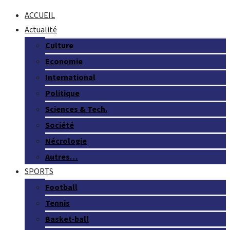
ACCUEIL
Actualité
Culture
Economie
International
Politique
Sciences & Tech.
Société
Nécrologie
Autres…
SPORTS
Football
Tennis
Basket-ball