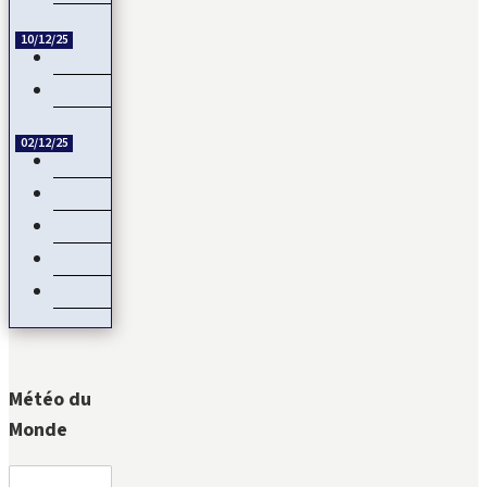
10/12/25
Échange de titres et d’espèces : L’UMOA comble son retard
Côte d’Ivoire – Burkina Faso : Reprise du dialogue
02/12/25
Négociations de paix en Ukraine : L’Europe mise de côté
Devant les menaces de la Chine, Taïwan joue la carte de…
Natalité : Les Français font moins d’enfants
Service Militaire Volontaire en France : Des nouveautés en 2025
Date de libération des internationaux pour la CAN 2025 : Rum
Météo du
Monde