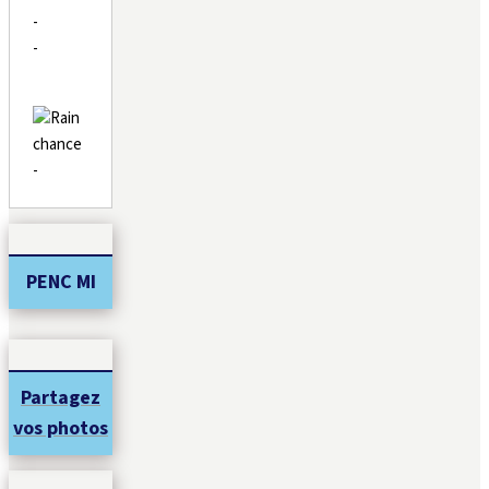
-
-
-
PENC MI
Partagez
vos photos