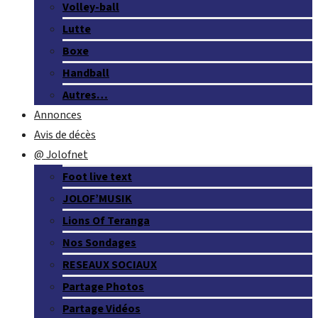
Volley-ball
Lutte
Boxe
Handball
Autres…
Annonces
Avis de décès
@ Jolofnet
Foot live text
JOLOF’MUSIK
Lions Of Teranga
Nos Sondages
RESEAUX SOCIAUX
Partage Photos
Partage Vidéos