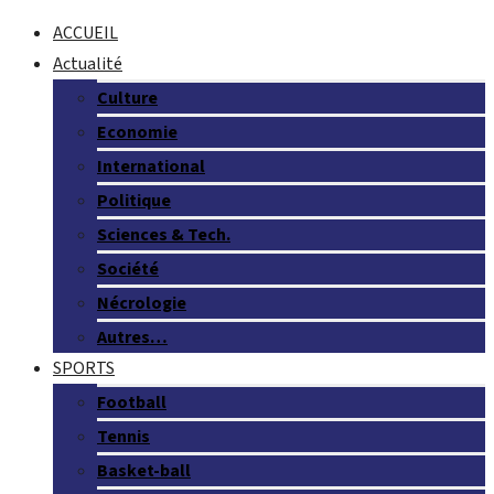
ACCUEIL
Actualité
Culture
Economie
International
Politique
Sciences & Tech.
Société
Nécrologie
Autres…
SPORTS
Football
Tennis
Basket-ball