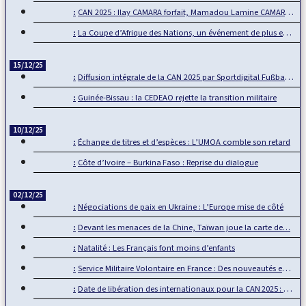
CAN 2025 : Ilay CAMARA forfait, Mamadou Lamine CAMARA…
La Coupe d’Afrique des Nations, un événement de plus en plus…
15/12/25
Diffusion intégrale de la CAN 2025 par Sportdigital Fußball, le…
Guinée-Bissau : la CEDEAO rejette la transition militaire
10/12/25
Échange de titres et d’espèces : L’UMOA comble son retard
Côte d’Ivoire – Burkina Faso : Reprise du dialogue
02/12/25
Négociations de paix en Ukraine : L’Europe mise de côté
Devant les menaces de la Chine, Taïwan joue la carte de…
Natalité : Les Français font moins d’enfants
Service Militaire Volontaire en France : Des nouveautés en 2025
Date de libération des internationaux pour la CAN 2025 : Rumeur ou…