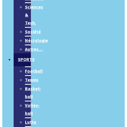
Sciences
&
Tech.
Société
Nécrologie
Autres…
SPORTS
Football
Tennis
Basket-
ball
Volley-
ball
Lutte