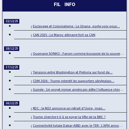
FIL INFO
22/12/25
Esclavage et Colonialisme : Le Ghana, porte-voix pour…
CAN 2025 : Le Maroc démarre fort sa CAN
18/12/25
Ousmane SONKO : Fanon comme boussole de la souveraineté…
17/12/25
Tensions entre Washington et Pretoria sur fond de…
CDM 2026 : Trump interdit les supporters sénégalais…
Guinée : Un projet minier américain défie l’influence chinoise
16/12/25
RDC : le M23 annonce un retrait d’Uvira, mais…
Trump cherche-t-il à se payer la tête de la BBC ?
Connectivité totale Dakar-AIBD avec le TER : L’APIX annonce…