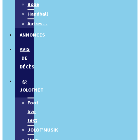
Boxe
Handball
Autres…
ANNONCES
AVIS
DE
DÉCÈS
@
JOLOFNET
Foot
live
text
JOLOF’MUSIK
Lions