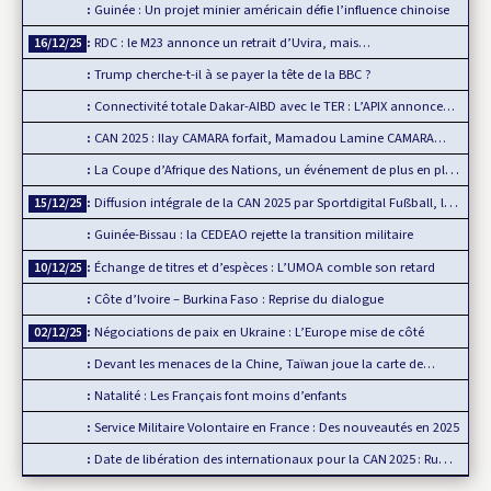
Guinée : Un projet minier américain défie l’influence chinoise
RDC : le M23 annonce un retrait d’Uvira, mais…
16/12/25
Trump cherche-t-il à se payer la tête de la BBC ?
Connectivité totale Dakar-AIBD avec le TER : L’APIX annonce…
CAN 2025 : Ilay CAMARA forfait, Mamadou Lamine CAMARA…
La Coupe d’Afrique des Nations, un événement de plus en plus…
Diffusion intégrale de la CAN 2025 par Sportdigital Fußball, le…
15/12/25
Guinée-Bissau : la CEDEAO rejette la transition militaire
Échange de titres et d’espèces : L’UMOA comble son retard
10/12/25
Côte d’Ivoire – Burkina Faso : Reprise du dialogue
Négociations de paix en Ukraine : L’Europe mise de côté
02/12/25
Devant les menaces de la Chine, Taïwan joue la carte de…
Natalité : Les Français font moins d’enfants
Service Militaire Volontaire en France : Des nouveautés en 2025
Date de libération des internationaux pour la CAN 2025 : Rumeur ou…