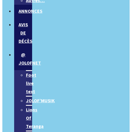
Autres…
ANNONCES
AVIS
DE
DÉCÈS
@
JOLOFNET
Foot
live
text
JOLOF’MUSIK
Lions
Of
Teranga