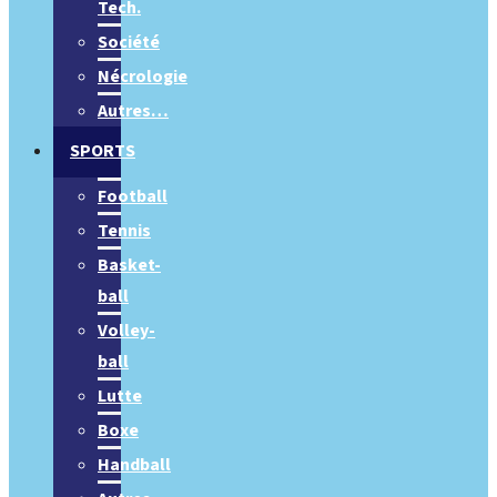
Tech.
Société
Nécrologie
Autres…
SPORTS
Football
Tennis
Basket-
ball
Volley-
ball
Lutte
Boxe
Handball