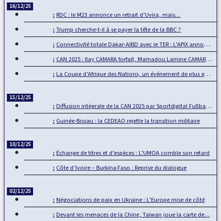
16/12/25
RDC : le M23 annonce un retrait d’Uvira, mais…
Trump cherche-t-il à se payer la tête de la BBC ?
Connectivité totale Dakar-AIBD avec le TER : L’APIX annonce…
CAN 2025 : Ilay CAMARA forfait, Mamadou Lamine CAMARA…
La Coupe d’Afrique des Nations, un événement de plus en plus…
15/12/25
Diffusion intégrale de la CAN 2025 par Sportdigital Fußball, le…
Guinée-Bissau : la CEDEAO rejette la transition militaire
10/12/25
Échange de titres et d’espèces : L’UMOA comble son retard
Côte d’Ivoire – Burkina Faso : Reprise du dialogue
02/12/25
Négociations de paix en Ukraine : L’Europe mise de côté
Devant les menaces de la Chine, Taïwan joue la carte de…