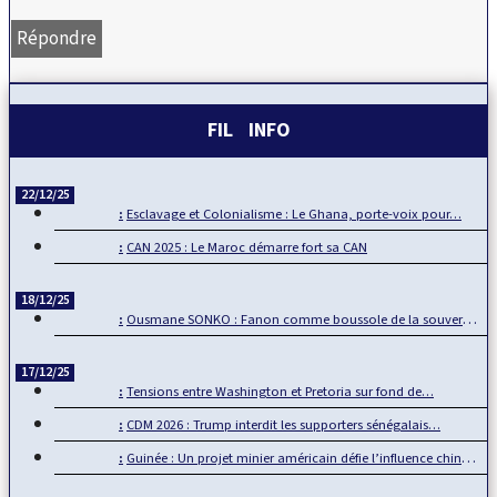
Répondre
FIL INFO
22/12/25
Esclavage et Colonialisme : Le Ghana, porte-voix pour…
CAN 2025 : Le Maroc démarre fort sa CAN
18/12/25
Ousmane SONKO : Fanon comme boussole de la souveraineté…
17/12/25
Tensions entre Washington et Pretoria sur fond de…
CDM 2026 : Trump interdit les supporters sénégalais…
Guinée : Un projet minier américain défie l’influence chinoise