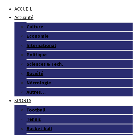
ACCUEIL
Actualité
Culture
Economie
International
Politique
Sciences & Tech.
Société
Nécrologie
Autres…
SPORTS
Football
Tennis
Basket-ball