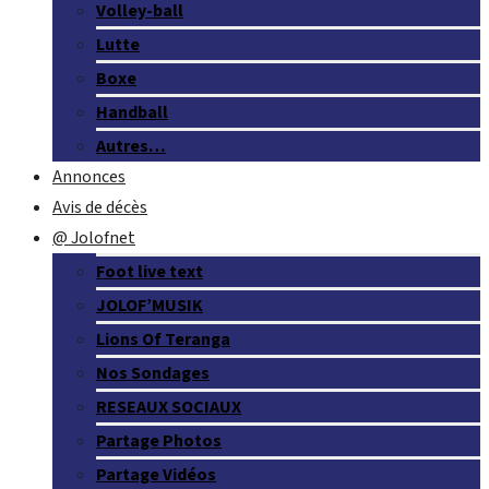
Volley-ball
Lutte
Boxe
Handball
Autres…
Annonces
Avis de décès
@ Jolofnet
Foot live text
JOLOF’MUSIK
Lions Of Teranga
Nos Sondages
RESEAUX SOCIAUX
Partage Photos
Partage Vidéos