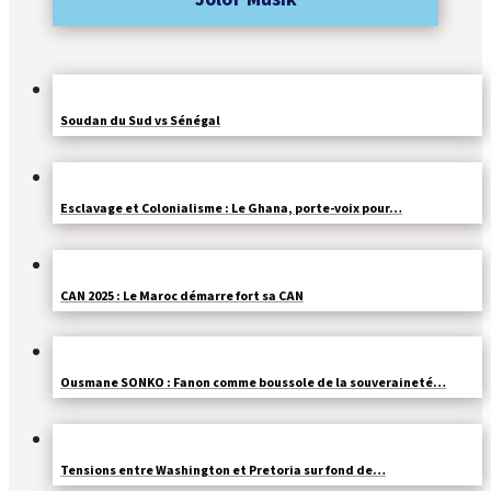
Soudan du Sud vs Sénégal
Esclavage et Colonialisme : Le Ghana, porte-voix pour…
CAN 2025 : Le Maroc démarre fort sa CAN
Ousmane SONKO : Fanon comme boussole de la souveraineté…
Tensions entre Washington et Pretoria sur fond de…