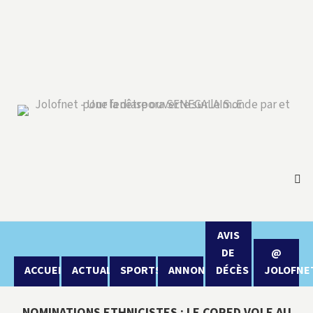
AVIS
DE
@
ACCUEIL
ACTUALITÉ
SPORTS
ANNONCES
DÉCÈS
JOLOFNE
NOMINATIONS ETHNICISTES : LE CORED VOLE AU