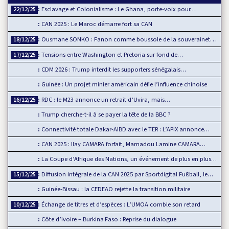
Esclavage et Colonialisme : Le Ghana, porte-voix pour…
22/12/25
CAN 2025 : Le Maroc démarre fort sa CAN
Ousmane SONKO : Fanon comme boussole de la souveraineté…
18/12/25
Tensions entre Washington et Pretoria sur fond de…
17/12/25
CDM 2026 : Trump interdit les supporters sénégalais…
Guinée : Un projet minier américain défie l’influence chinoise
RDC : le M23 annonce un retrait d’Uvira, mais…
16/12/25
Trump cherche-t-il à se payer la tête de la BBC ?
Connectivité totale Dakar-AIBD avec le TER : L’APIX annonce…
CAN 2025 : Ilay CAMARA forfait, Mamadou Lamine CAMARA…
La Coupe d’Afrique des Nations, un événement de plus en plus…
Diffusion intégrale de la CAN 2025 par Sportdigital Fußball, le…
15/12/25
Guinée-Bissau : la CEDEAO rejette la transition militaire
Échange de titres et d’espèces : L’UMOA comble son retard
10/12/25
Côte d’Ivoire – Burkina Faso : Reprise du dialogue