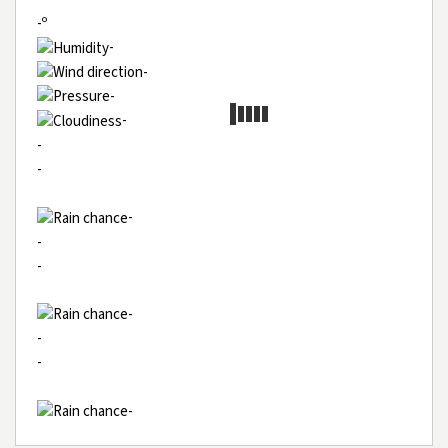
-º
-
-
-
-
-
-
-
-
-
-
-
-
-