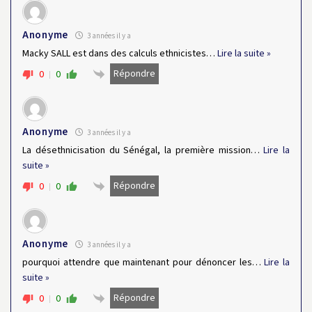
Anonyme
3 années il y a
Macky SALL est dans des calculs ethnicistes
…
Lire la suite »
Répondre
0
0
Anonyme
3 années il y a
La désethnicisation du Sénégal, la première mission
…
Lire la
suite »
Répondre
0
0
Anonyme
3 années il y a
pourquoi attendre que maintenant pour dénoncer les
…
Lire la
suite »
Répondre
0
0