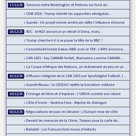
Tensions entre Washington et Pretoria sur fond de…
17/12/25
CDM 2026 : Trump interdit les supporters sénégalais…
Guinée : Un projet minier américain défie l’influence chinoise
RDC : le M23 annonce un retrait d’Uvira, mais…
16/12/25
Trump cherche-t-il à se payer la tête de la BBC ?
Connectivité totale Dakar-AIBD avec le TER : L’APIX annonce…
CAN 2025 : Ilay CAMARA forfait, Mamadou Lamine CAMARA…
La Coupe d’Afrique des Nations, un événement de plus en plus…
Diffusion intégrale de la CAN 2025 par Sportdigital Fußball, le…
15/12/25
Guinée-Bissau : la CEDEAO rejette la transition militaire
Échange de titres et d’espèces : L’UMOA comble son retard
10/12/25
Côte d’Ivoire – Burkina Faso : Reprise du dialogue
Négociations de paix en Ukraine : L’Europe mise de côté
02/12/25
Devant les menaces de la Chine, Taïwan joue la carte de…
Natalité : Les Français font moins d’enfants