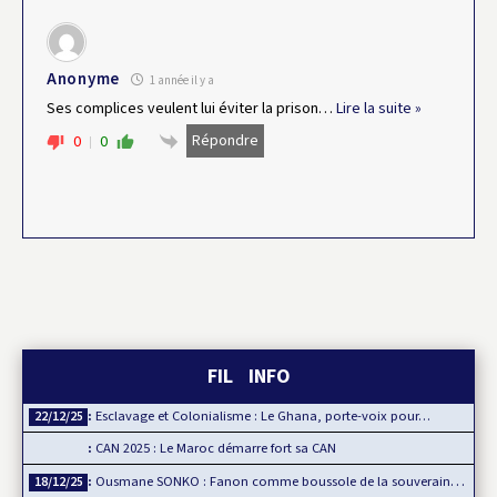
Anonyme
1 année il y a
Ses complices veulent lui éviter la prison
…
Lire la suite »
Répondre
0
0
FIL INFO
Esclavage et Colonialisme : Le Ghana, porte-voix pour…
22/12/25
CAN 2025 : Le Maroc démarre fort sa CAN
Ousmane SONKO : Fanon comme boussole de la souveraineté…
18/12/25