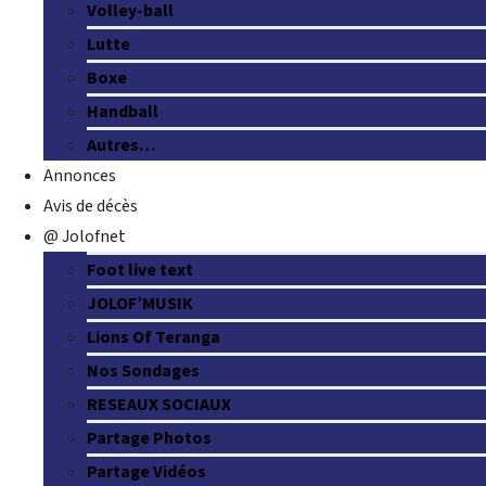
Volley-ball
Lutte
Boxe
Handball
Autres…
Annonces
Avis de décès
@ Jolofnet
Foot live text
JOLOF’MUSIK
Lions Of Teranga
Nos Sondages
RESEAUX SOCIAUX
Partage Photos
Partage Vidéos