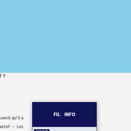
 ?
FIL INFO
vent qu’il a
astef – Les