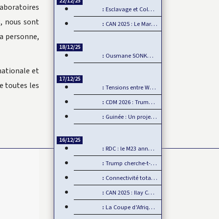
22/12/25
laboratoires
Esclavage et Colonialisme : Le Ghana, porte-voix pour…
3, nous sont
CAN 2025 : Le Maroc démarre fort sa CAN
ma personne,
18/12/25
Ousmane SONKO : Fanon comme boussole de la souveraineté…
nationale et
17/12/25
e toutes les
Tensions entre Washington et Pretoria sur fond de…
CDM 2026 : Trump interdit les supporters sénégalais…
Guinée : Un projet minier américain défie l’influence chinoise
16/12/25
RDC : le M23 annonce un retrait d’Uvira, mais…
Trump cherche-t-il à se payer la tête de la BBC ?
Connectivité totale Dakar-AIBD avec le TER : L’APIX annonce…
CAN 2025 : Ilay CAMARA forfait, Mamadou Lamine CAMARA…
La Coupe d’Afrique des Nations, un événement de plus en plus…