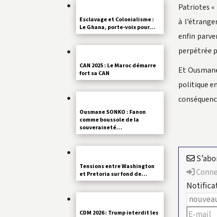
Patriotes «
Esclavage et Colonialisme :
à l’étrange
Le Ghana, porte-voix pour…
enfin parve
perpétrée p
CAN 2025 : Le Maroc démarre
Et Ousmane 
fort sa CAN
politique e
conséquence
Ousmane SONKO : Fanon
comme boussole de la
souveraineté…
S’abo
Tensions entre Washington
Conne
et Pretoria sur fond de…
Notifica
CDM 2026 : Trump interdit les