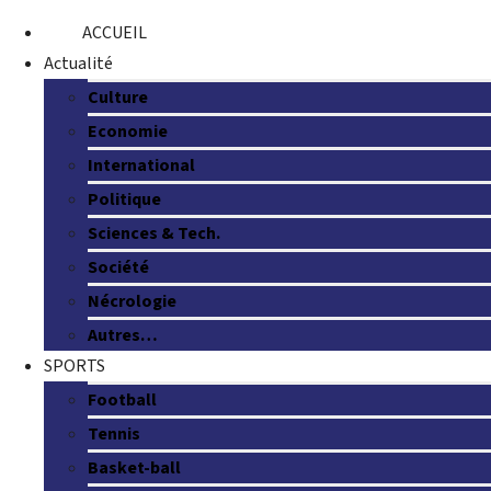
ACCUEIL
Actualité
Culture
Economie
International
Politique
Sciences & Tech.
Société
Nécrologie
Autres…
SPORTS
Football
Tennis
Basket-ball