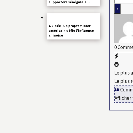
supporters sénégalais…
Guinée : Un projet minier
américain défie l’influence
chinoise
0
Commen
Le plus 
Le plus 
Comme
Afficher