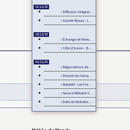
15/12/25
Diffusion intégrale de la CAN 2025 par Sportdigital Fußball, le…
Guinée-Bissau : la CEDEAO rejette la transition militaire
10/12/25
Échange de titres et d’espèces : L’UMOA comble son retard
Côte d’Ivoire – Burkina Faso : Reprise du dialogue
02/12/25
Négociations de paix en Ukraine : L’Europe mise de côté
Devant les menaces de la Chine, Taïwan joue la carte de…
Natalité : Les Français font moins d’enfants
Service Militaire Volontaire en France : Des nouveautés en 2025
Date de libération des internationaux pour la CAN 2025 : Rumeur ou…