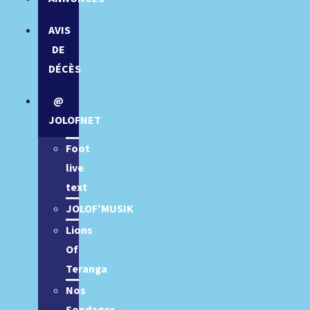
AVIS
DE
DÉCÈS
@
JOLOFNET
Foot
live
text
JOLOF’MUSIK
Lions
Of
Teranga
Nos