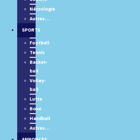
Nécrologie
Autres…
SPORTS
Football
Tennis
Basket-
ball
Volley-
ball
Lutte
Boxe
Handball
Autres…
ANNONCES