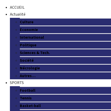
ACCUEIL
Actualité
Culture
Economie
International
Politique
Sciences & Tech.
Société
Nécrologie
Autres…
SPORTS
Football
Tennis
Basket-ball