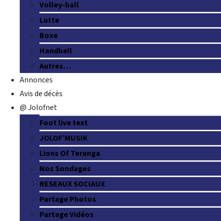
Volley-ball
Lutte
Boxe
Handball
Autres…
Annonces
Avis de décès
@ Jolofnet
Foot live text
JOLOF’MUSIK
Lions Of Teranga
Nos Sondages
RESEAUX SOCIAUX
Partage Photos
Partage Vidéos