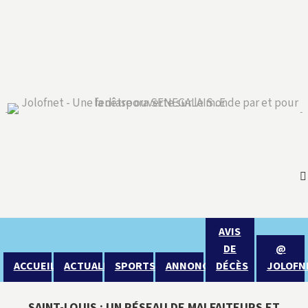
AVIS
DE
@
ACCUEIL
ACTUALITÉ
SPORTS
ANNONCES
DÉCÈS
JOLOFN
SAINT-LOUIS : UN RÉSEAU DE MALFAITEURS ET