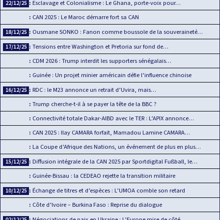
Esclavage et Colonialisme : Le Ghana, porte-voix pour…
22/12/25
CAN 2025 : Le Maroc démarre fort sa CAN
Ousmane SONKO : Fanon comme boussole de la souveraineté…
18/12/25
Tensions entre Washington et Pretoria sur fond de…
17/12/25
CDM 2026 : Trump interdit les supporters sénégalais…
Guinée : Un projet minier américain défie l’influence chinoise
RDC : le M23 annonce un retrait d’Uvira, mais…
16/12/25
Trump cherche-t-il à se payer la tête de la BBC ?
Connectivité totale Dakar-AIBD avec le TER : L’APIX annonce…
CAN 2025 : Ilay CAMARA forfait, Mamadou Lamine CAMARA…
La Coupe d’Afrique des Nations, un événement de plus en plus…
Diffusion intégrale de la CAN 2025 par Sportdigital Fußball, le…
15/12/25
Guinée-Bissau : la CEDEAO rejette la transition militaire
Échange de titres et d’espèces : L’UMOA comble son retard
10/12/25
Côte d’Ivoire – Burkina Faso : Reprise du dialogue
Négociations de paix en Ukraine : L’Europe mise de côté
02/12/25