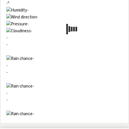
-º
-
-
-
-
-
-
-
-
-
-
-
-
-