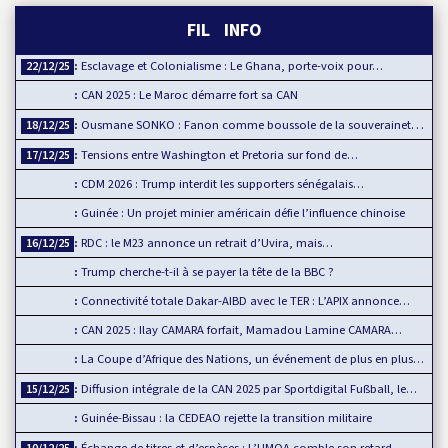
FIL INFO
Esclavage et Colonialisme : Le Ghana, porte-voix pour…
22/12/25
CAN 2025 : Le Maroc démarre fort sa CAN
Ousmane SONKO : Fanon comme boussole de la souveraineté…
18/12/25
Tensions entre Washington et Pretoria sur fond de…
17/12/25
CDM 2026 : Trump interdit les supporters sénégalais…
Guinée : Un projet minier américain défie l’influence chinoise
RDC : le M23 annonce un retrait d’Uvira, mais…
16/12/25
Trump cherche-t-il à se payer la tête de la BBC ?
Connectivité totale Dakar-AIBD avec le TER : L’APIX annonce…
CAN 2025 : Ilay CAMARA forfait, Mamadou Lamine CAMARA…
La Coupe d’Afrique des Nations, un événement de plus en plus…
Diffusion intégrale de la CAN 2025 par Sportdigital Fußball, le…
15/12/25
Guinée-Bissau : la CEDEAO rejette la transition militaire