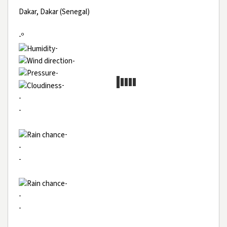
Dakar, Dakar (Senegal)
-º
-
-
-
-
-
-
-
-
-
-
-
-