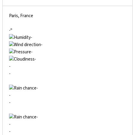
Paris, France
-º
-
-
-
-
-
-
-
-
-
-
-
-