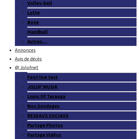
Volley-ball
Lutte
Boxe
Handball
Autres…
Annonces
Avis de décès
@ Jolofnet
Foot live text
JOLOF’MUSIK
Lions Of Teranga
Nos Sondages
RESEAUX SOCIAUX
Partage Photos
Partage Vidéos