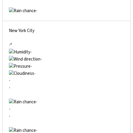
-
New York City
-º
-
-
-
-
-
-
-
-
-
-