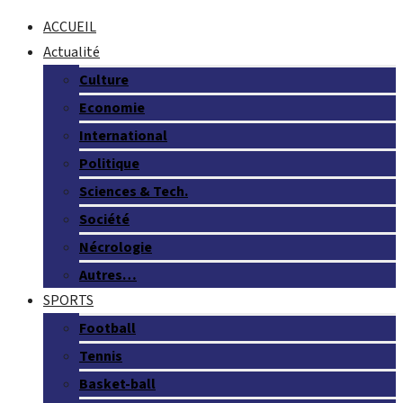
ACCUEIL
Actualité
Culture
Economie
International
Politique
Sciences & Tech.
Société
Nécrologie
Autres…
SPORTS
Football
Tennis
Basket-ball