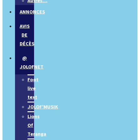
Autres…
ANNONCES
AVIS
DE
DÉCÈS
@
JOLOFNET
Foot
live
text
JOLOF’MUSIK
Lions
Of
Teranga