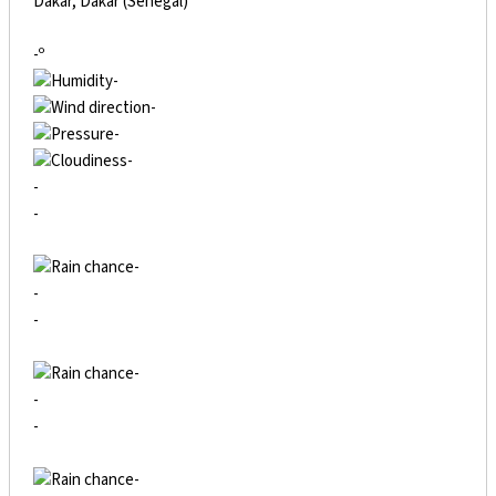
Dakar, Dakar (Senegal)
-º
-
-
-
-
-
-
-
-
-
-
-
-
-