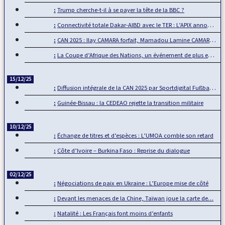
Trump cherche-t-il à se payer la tête de la BBC ?
Connectivité totale Dakar-AIBD avec le TER : L’APIX annonce…
CAN 2025 : Ilay CAMARA forfait, Mamadou Lamine CAMARA…
La Coupe d’Afrique des Nations, un événement de plus en plus…
15/12/25
Diffusion intégrale de la CAN 2025 par Sportdigital Fußball, le…
Guinée-Bissau : la CEDEAO rejette la transition militaire
10/12/25
Échange de titres et d’espèces : L’UMOA comble son retard
Côte d’Ivoire – Burkina Faso : Reprise du dialogue
02/12/25
Négociations de paix en Ukraine : L’Europe mise de côté
Devant les menaces de la Chine, Taïwan joue la carte de…
Natalité : Les Français font moins d’enfants