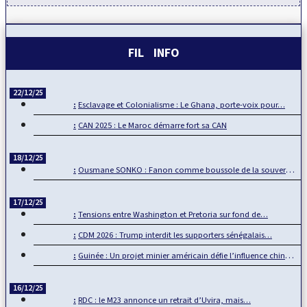
FIL INFO
22/12/25
Esclavage et Colonialisme : Le Ghana, porte-voix pour…
CAN 2025 : Le Maroc démarre fort sa CAN
18/12/25
Ousmane SONKO : Fanon comme boussole de la souveraineté…
17/12/25
Tensions entre Washington et Pretoria sur fond de…
CDM 2026 : Trump interdit les supporters sénégalais…
Guinée : Un projet minier américain défie l’influence chinoise
16/12/25
RDC : le M23 annonce un retrait d’Uvira, mais…