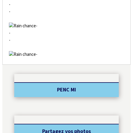
-
-
-
-
-
-
PENC MI
Partagez vos photos