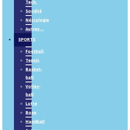
Tech.
Société
Nécrologie
Autres…
SPORTS
Football
Tennis
Basket-
ball
Volley-
ball
Lutte
Boxe
Handball