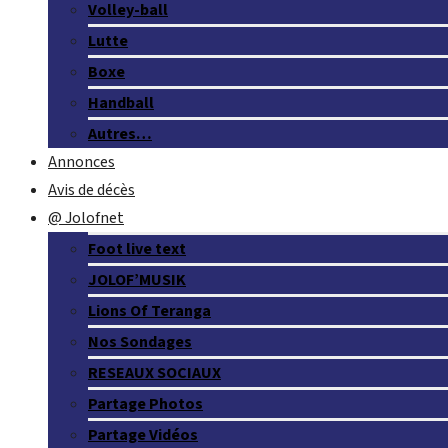
Volley-ball
Lutte
Boxe
Handball
Autres…
Annonces
Avis de décès
@ Jolofnet
Foot live text
JOLOF’MUSIK
Lions Of Teranga
Nos Sondages
RESEAUX SOCIAUX
Partage Photos
Partage Vidéos