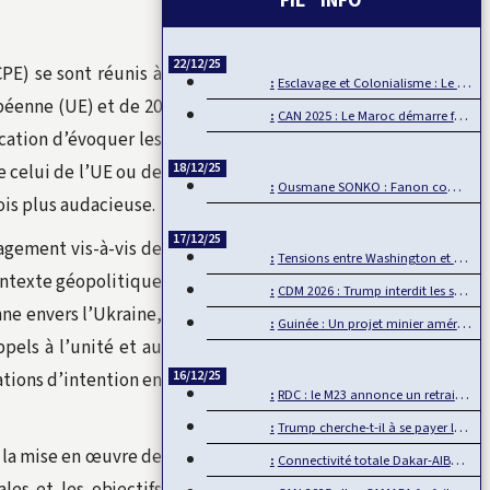
FIL INFO
22/12/25
E) se sont réunis à
Esclavage et Colonialisme : Le Ghana, porte-voix pour…
éenne (UE) et de 20
CAN 2025 : Le Maroc démarre fort sa CAN
cation d’évoquer les
18/12/25
 celui de l’UE ou de
Ousmane SONKO : Fanon comme boussole de la souveraineté…
ois plus audacieuse.
17/12/25
gagement vis-à-vis de
Tensions entre Washington et Pretoria sur fond de…
contexte géopolitique
CDM 2026 : Trump interdit les supporters sénégalais…
nne envers l’Ukraine,
Guinée : Un projet minier américain défie l’influence chinoise
pels à l’unité et au
16/12/25
ations d’intention en
RDC : le M23 annonce un retrait d’Uvira, mais…
Trump cherche-t-il à se payer la tête de la BBC ?
 la mise en œuvre de
Connectivité totale Dakar-AIBD avec le TER : L’APIX annonce…