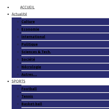
ACCUEIL
Actualité
Culture
Economie
International
Politique
Sciences & Tech.
Société
Nécrologie
Autres…
SPORTS
Football
Tennis
Basket-ball