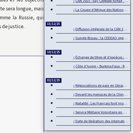
les et les objectifs
CAN 2025 : Ilay CAMARA forfait, Mamadou Lamine CAMARA…
te sera longue, mais
La Coupe d’Afrique des Nations, un événement de plus en plus…
omme la Russie, qui
15/12/25
 de justice.
Diffusion intégrale de la CAN 2025 par Sportdigital Fußball, le…
Guinée-Bissau : la CEDEAO rejette la transition militaire
10/12/25
Échange de titres et d’espèces : L’UMOA comble son retard
Côte d’Ivoire – Burkina Faso : Reprise du dialogue
02/12/25
Négociations de paix en Ukraine : L’Europe mise de côté
Devant les menaces de la Chine, Taïwan joue la carte de…
Natalité : Les Français font moins d’enfants
Service Militaire Volontaire en France : Des nouveautés en 2025
Date de libération des internationaux pour la CAN 2025 : Rumeur ou…