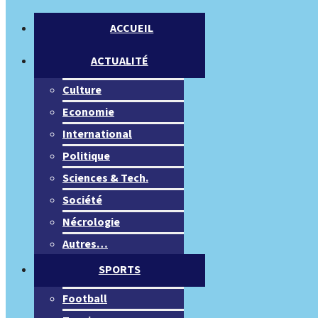
ACCUEIL
ACTUALITÉ
Culture
Economie
International
Politique
Sciences & Tech.
Société
Nécrologie
Autres…
SPORTS
Football