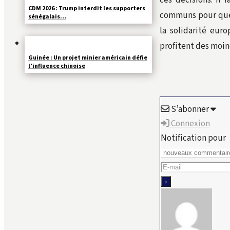
ces décisions. Il 
CDM 2026 : Trump interdit les supporters
communs pour que l
sénégalais…
la solidarité eur
profitent des moind
Guinée : Un projet minier américain défie
l’influence chinoise
S’abonner
Connexion
Notification pour