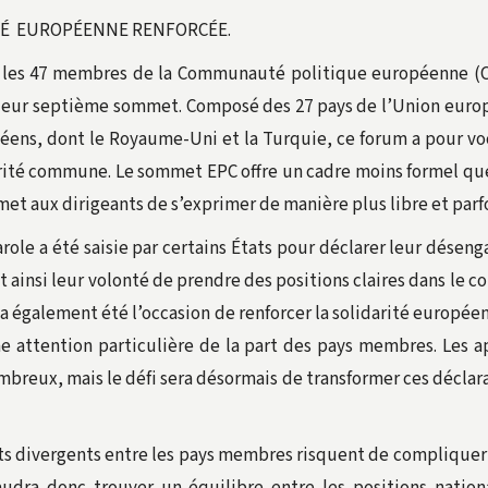
TÉ EUROPÉENNE RENFORCÉE.
, les 47 membres de la Communauté politique européenne (CP
eur septième sommet. Composé des 27 pays de l’Union europ
éens, dont le Royaume-Uni et la Turquie, ce forum a pour vo
rité commune. Le sommet EPC offre un cadre moins formel que
met aux dirigeants de s’exprimer de manière plus libre et parf
arole a été saisie par certains États pour déclarer leur désen
t ainsi leur volonté de prendre des positions claires dans le 
a également été l’occasion de renforcer la solidarité europée
e attention particulière de la part des pays membres. Les ap
mbreux, mais le défi sera désormais de transformer ces déclar
rêts divergents entre les pays membres risquent de compliquer