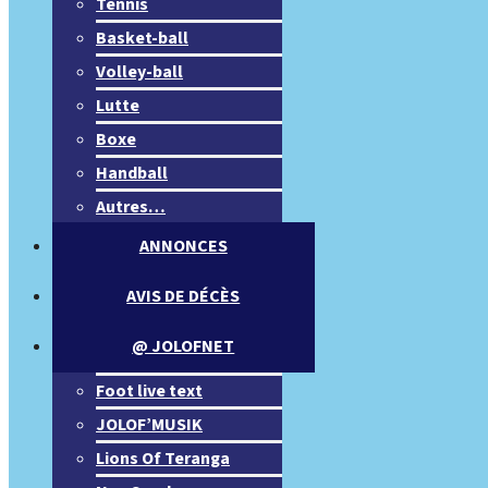
Tennis
Basket-ball
Volley-ball
Lutte
Boxe
Handball
Autres…
ANNONCES
AVIS DE DÉCÈS
@ JOLOFNET
Foot live text
JOLOF’MUSIK
Lions Of Teranga