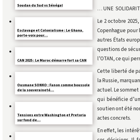
Soudan du Sud vs Sénégal
… UNE SOLIDARI
Le 2 octobre 2025
Copenhague pour l
Esclavage et Colonialisme : Le Ghana,
porte-voix pour…
autres États europ
questions de sécu
l’OTAN, ce qui per
CAN 2025 : Le Maroc démarre fort sa CAN
Cette liberté de p
la Russie, marquan
Ousmane SONKO : Fanon comme boussole
actuel. Le sommet 
de la souveraineté…
qui bénéficie d’un
soutien ont été no
Tensions entre Washington et Pretoria
actes concrets.
sur fond de…
En effet, les inté