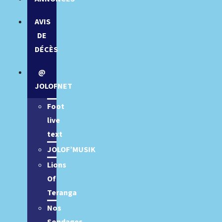
AVIS
DE
DÉCÈS
@
JOLOFNET
Foot
live
text
JOLOF’MUSIK
Lions
Of
Teranga
Nos