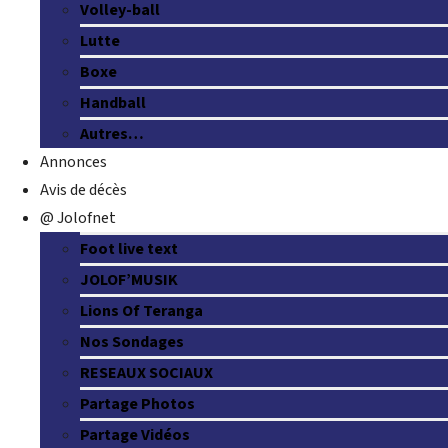
Volley-ball
Lutte
Boxe
Handball
Autres…
Annonces
Avis de décès
@ Jolofnet
Foot live text
JOLOF’MUSIK
Lions Of Teranga
Nos Sondages
RESEAUX SOCIAUX
Partage Photos
Partage Vidéos