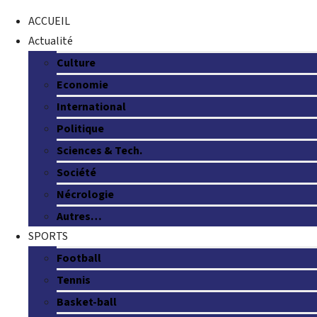
ACCUEIL
Actualité
Culture
Economie
International
Politique
Sciences & Tech.
Société
Nécrologie
Autres…
SPORTS
Football
Tennis
Basket-ball