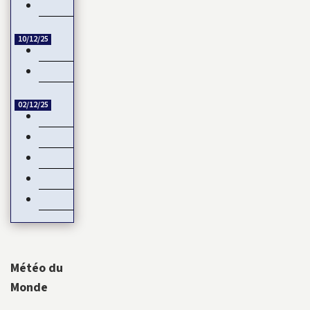
Guinée-Bissau : la CEDEAO rejette la transition militaire
10/12/25
Échange de titres et d’espèces : L’UMOA comble son retard
Côte d’Ivoire – Burkina Faso : Reprise du dialogue
02/12/25
Négociations de paix en Ukraine : L’Europe mise de côté
Devant les menaces de la Chine, Taïwan joue la carte de…
Natalité : Les Français font moins d’enfants
Service Militaire Volontaire en France : Des nouveautés en 20
Date de libération des internationaux pour la CAN 2025 : Ru
Météo du
Monde