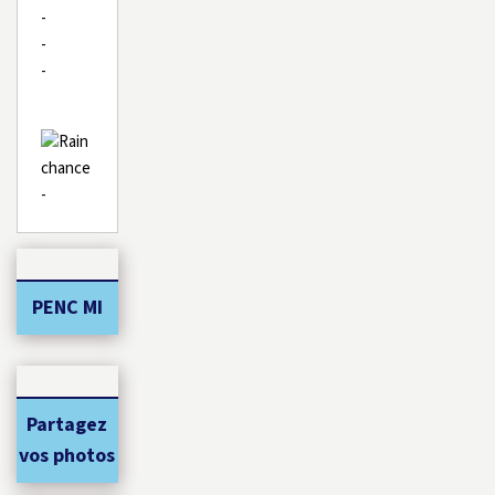
-
-
-
-
PENC MI
Partagez
vos photos