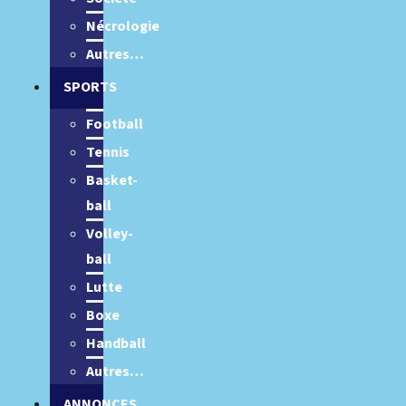
Nécrologie
Autres…
SPORTS
Football
Tennis
Basket-
ball
Volley-
ball
Lutte
Boxe
Handball
Autres…
ANNONCES