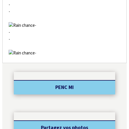
-
-
-
-
-
-
PENC MI
Partagez vos photos