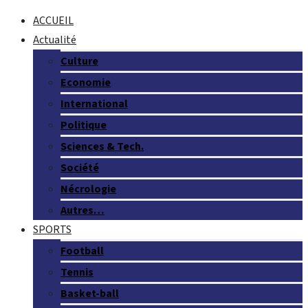
ACCUEIL
Actualité
Culture
Economie
International
Politique
Sciences & Tech.
Société
Nécrologie
Autres…
SPORTS
Football
Tennis
Basket-ball