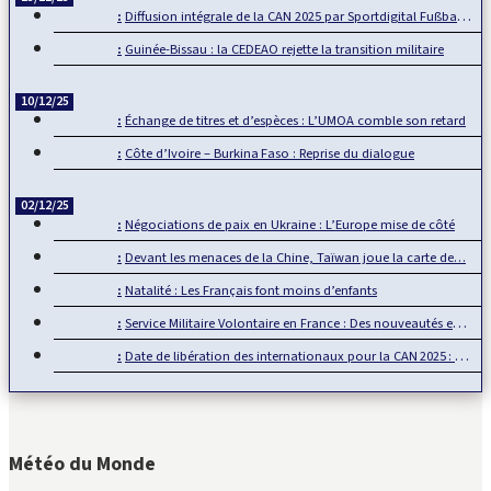
Diffusion intégrale de la CAN 2025 par Sportdigital Fußball, le…
Guinée-Bissau : la CEDEAO rejette la transition militaire
10/12/25
Échange de titres et d’espèces : L’UMOA comble son retard
Côte d’Ivoire – Burkina Faso : Reprise du dialogue
02/12/25
Négociations de paix en Ukraine : L’Europe mise de côté
Devant les menaces de la Chine, Taïwan joue la carte de…
Natalité : Les Français font moins d’enfants
Service Militaire Volontaire en France : Des nouveautés en 2025
Date de libération des internationaux pour la CAN 2025 : Rumeur ou…
Météo du Monde