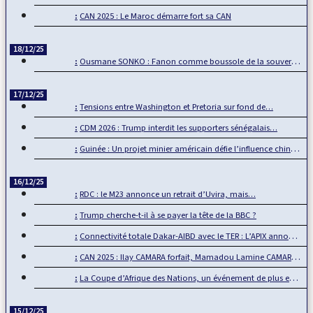
CAN 2025 : Le Maroc démarre fort sa CAN
18/12/25
Ousmane SONKO : Fanon comme boussole de la souveraineté…
17/12/25
Tensions entre Washington et Pretoria sur fond de…
CDM 2026 : Trump interdit les supporters sénégalais…
Guinée : Un projet minier américain défie l’influence chinoise
16/12/25
RDC : le M23 annonce un retrait d’Uvira, mais…
Trump cherche-t-il à se payer la tête de la BBC ?
Connectivité totale Dakar-AIBD avec le TER : L’APIX annonce…
CAN 2025 : Ilay CAMARA forfait, Mamadou Lamine CAMARA…
La Coupe d’Afrique des Nations, un événement de plus en plus…
15/12/25