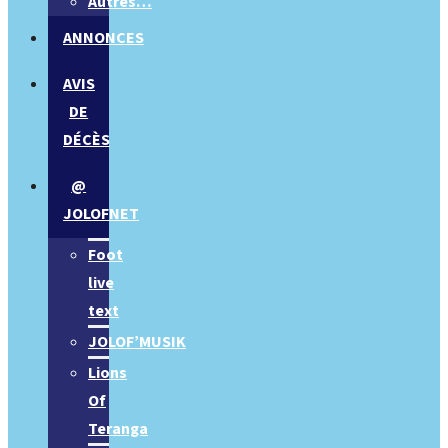
Autres…
ANNONCES
AVIS
DE
DÉCÈS
@
JOLOFNET
Foot
live
text
JOLOF’MUSIK
Lions
Of
Teranga