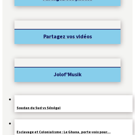
Partagez vos vidéos
Jolof’Musik
Soudan du Sud vs Sénégal
Esclavage et Colonialisme : Le Ghana, porte-voix pour…