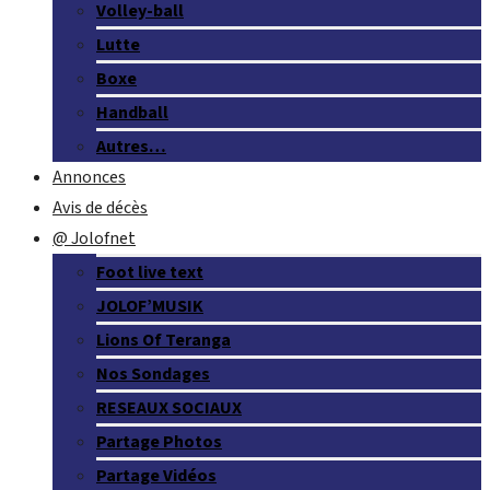
Volley-ball
Lutte
Boxe
Handball
Autres…
Annonces
Avis de décès
@ Jolofnet
Foot live text
JOLOF’MUSIK
Lions Of Teranga
Nos Sondages
RESEAUX SOCIAUX
Partage Photos
Partage Vidéos