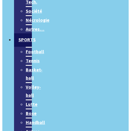
Tech.
Société
Nécrologie
Autres…
SPORTS
Football
Tennis
Basket-
ball
Volley-
ball
Lutte
Boxe
Handball