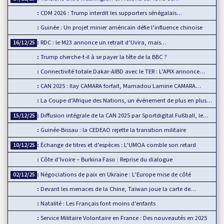
CDM 2026 : Trump interdit les supporters sénégalais…
Guinée : Un projet minier américain défie l’influence chinoise
RDC : le M23 annonce un retrait d’Uvira, mais…
16/12/25
Trump cherche-t-il à se payer la tête de la BBC ?
Connectivité totale Dakar-AIBD avec le TER : L’APIX annonce…
CAN 2025 : Ilay CAMARA forfait, Mamadou Lamine CAMARA…
La Coupe d’Afrique des Nations, un événement de plus en plus…
Diffusion intégrale de la CAN 2025 par Sportdigital Fußball, le…
15/12/25
Guinée-Bissau : la CEDEAO rejette la transition militaire
Échange de titres et d’espèces : L’UMOA comble son retard
10/12/25
Côte d’Ivoire – Burkina Faso : Reprise du dialogue
Négociations de paix en Ukraine : L’Europe mise de côté
02/12/25
Devant les menaces de la Chine, Taïwan joue la carte de…
Natalité : Les Français font moins d’enfants
Service Militaire Volontaire en France : Des nouveautés en 2025