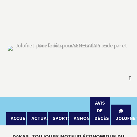
AVIS
DE
@
ACCUEIL
ACTUALITÉ
SPORTS
ANNONCES
DÉCÈS
JOLOFNE
DAKAR, TOUJOURS MOTEUR ÉCONOMIQUE DU