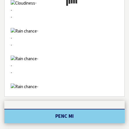
-
-
-
-
-
-
-
-
-
-
PENC MI