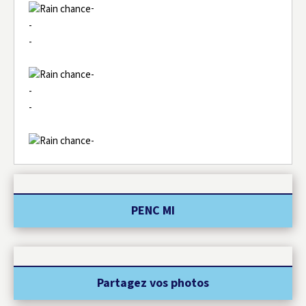
-
-
-
-
-
-
-
PENC MI
Partagez vos photos