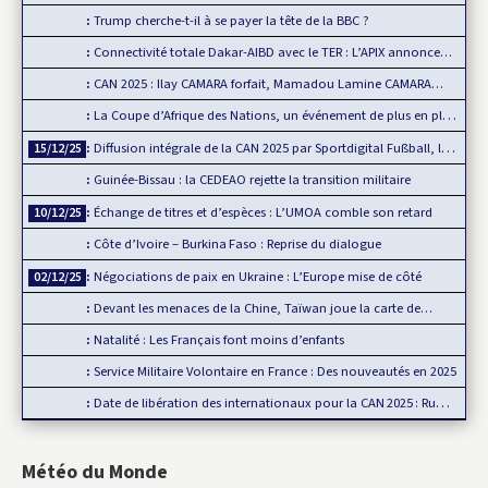
Trump cherche-t-il à se payer la tête de la BBC ?
Connectivité totale Dakar-AIBD avec le TER : L’APIX annonce…
CAN 2025 : Ilay CAMARA forfait, Mamadou Lamine CAMARA…
La Coupe d’Afrique des Nations, un événement de plus en plus…
Diffusion intégrale de la CAN 2025 par Sportdigital Fußball, le…
15/12/25
Guinée-Bissau : la CEDEAO rejette la transition militaire
Échange de titres et d’espèces : L’UMOA comble son retard
10/12/25
Côte d’Ivoire – Burkina Faso : Reprise du dialogue
Négociations de paix en Ukraine : L’Europe mise de côté
02/12/25
Devant les menaces de la Chine, Taïwan joue la carte de…
Natalité : Les Français font moins d’enfants
Service Militaire Volontaire en France : Des nouveautés en 2025
Date de libération des internationaux pour la CAN 2025 : Rumeur ou…
Météo du Monde