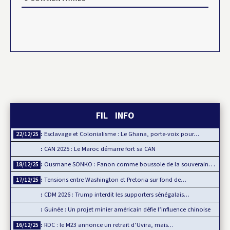
FIL INFO
Esclavage et Colonialisme : Le Ghana, porte-voix pour…
22/12/25
CAN 2025 : Le Maroc démarre fort sa CAN
Ousmane SONKO : Fanon comme boussole de la souveraineté…
18/12/25
Tensions entre Washington et Pretoria sur fond de…
17/12/25
CDM 2026 : Trump interdit les supporters sénégalais…
Guinée : Un projet minier américain défie l’influence chinoise
RDC : le M23 annonce un retrait d’Uvira, mais…
16/12/25