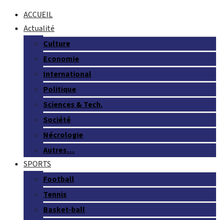
ACCUEIL
Actualité
Culture
Economie
International
Politique
Sciences & Tech.
Société
Nécrologie
Autres…
SPORTS
Football
Tennis
Basket-ball