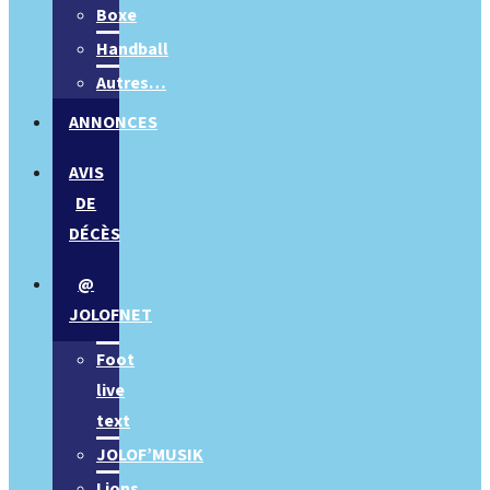
Boxe
Handball
Autres…
ANNONCES
AVIS
DE
DÉCÈS
@
JOLOFNET
Foot
live
text
JOLOF’MUSIK
Lions