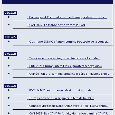
22/12/25
Esclavage et Colonialisme : Le Ghana, porte-voix pour…
CAN 2025 : Le Maroc démarre fort sa CAN
18/12/25
Ousmane SONKO : Fanon comme boussole de la souveraineté…
17/12/25
Tensions entre Washington et Pretoria sur fond de…
CDM 2026 : Trump interdit les supporters sénégalais…
Guinée : Un projet minier américain défie l’influence chinoise
16/12/25
RDC : le M23 annonce un retrait d’Uvira, mais…
Trump cherche-t-il à se payer la tête de la BBC ?
Connectivité totale Dakar-AIBD avec le TER : L’APIX annonce…
CAN 2025 : Ilay CAMARA forfait, Mamadou Lamine CAMARA…