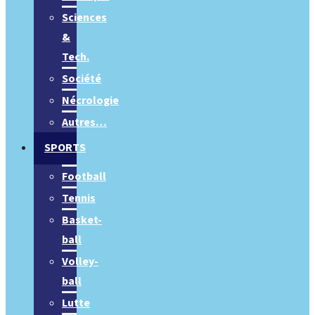
Sciences
&
Tech.
Société
Nécrologie
Autres…
SPORTS
Football
Tennis
Basket-
ball
Volley-
ball
Lutte