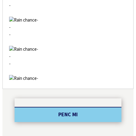
-
-
-
-
-
-
-
-
PENC MI