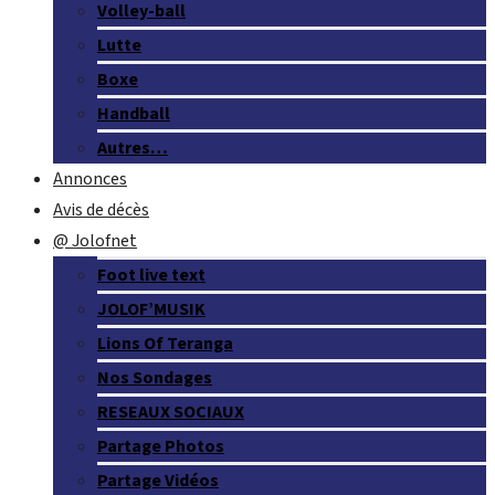
Volley-ball
Lutte
Boxe
Handball
Autres…
Annonces
Avis de décès
@ Jolofnet
Foot live text
JOLOF’MUSIK
Lions Of Teranga
Nos Sondages
RESEAUX SOCIAUX
Partage Photos
Partage Vidéos