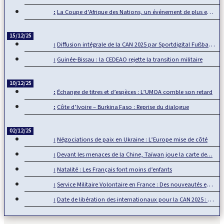
La Coupe d’Afrique des Nations, un événement de plus en plus…
15/12/25
Diffusion intégrale de la CAN 2025 par Sportdigital Fußball, le…
Guinée-Bissau : la CEDEAO rejette la transition militaire
10/12/25
Échange de titres et d’espèces : L’UMOA comble son retard
Côte d’Ivoire – Burkina Faso : Reprise du dialogue
02/12/25
Négociations de paix en Ukraine : L’Europe mise de côté
Devant les menaces de la Chine, Taïwan joue la carte de…
Natalité : Les Français font moins d’enfants
Service Militaire Volontaire en France : Des nouveautés en 2025
Date de libération des internationaux pour la CAN 2025 : Rumeur ou…