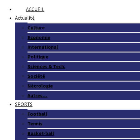
ACCUEIL
Actualité
Culture
Economie
International
Politique
Sciences & Tech.
Société
Nécrologie
Autres…
SPORTS
Football
Tennis
Basket-ball