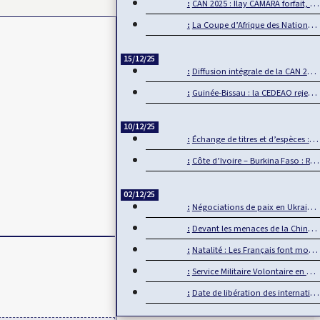
CAN 2025 : Ilay CAMARA forfait, Mamadou Lamine CAMARA…
La Coupe d’Afrique des Nations, un événement de plus en plus…
15/12/25
Diffusion intégrale de la CAN 2025 par Sportdigital Fußball, le…
Guinée-Bissau : la CEDEAO rejette la transition militaire
10/12/25
Échange de titres et d’espèces : L’UMOA comble son retard
Côte d’Ivoire – Burkina Faso : Reprise du dialogue
02/12/25
Négociations de paix en Ukraine : L’Europe mise de côté
Devant les menaces de la Chine, Taïwan joue la carte de…
Natalité : Les Français font moins d’enfants
Service Militaire Volontaire en France : Des nouveautés en 2025
Date de libération des internationaux pour la CAN 2025 : Rumeur ou…