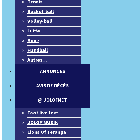
Tennis
Basket-ball
Volley-ball
Lutte
Boxe
Handball
Autres…
ANNONCES
AVIS DE DÉCÈS
@ JOLOFNET
Foot live text
JOLOF’MUSIK
Lions Of Teranga