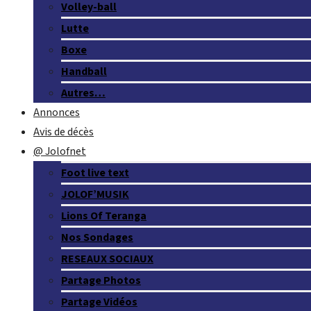
Volley-ball
Lutte
Boxe
Handball
Autres…
Annonces
Avis de décès
@ Jolofnet
Foot live text
JOLOF’MUSIK
Lions Of Teranga
Nos Sondages
RESEAUX SOCIAUX
Partage Photos
Partage Vidéos