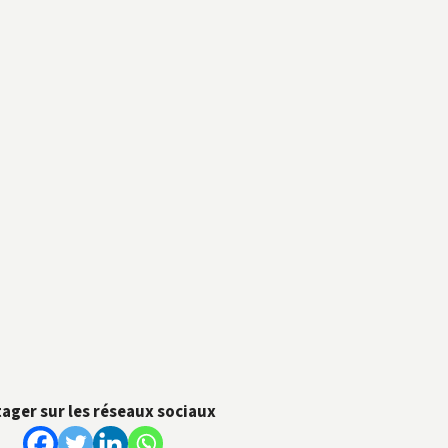
201025G
201025H
201025i
201025J
201025K
201025L
2
tager sur les réseaux sociaux