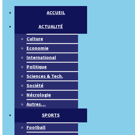
ACCUEIL
ACTUALITÉ
Culture
Economie
International
Politique
Sciences & Tech.
Société
Nécrologie
Autres…
SPORTS
Football